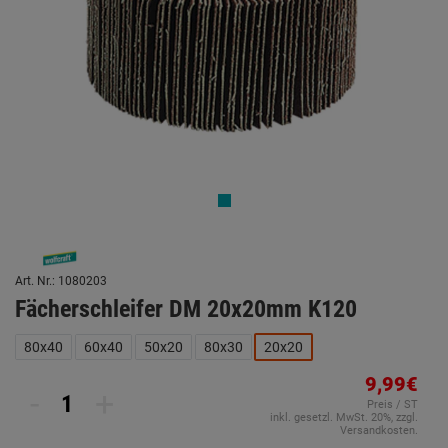
Art. Nr.: 1080203
Fächerschleifer DM 20x20mm K120
80x40
60x40
50x20
80x30
20x20
9,99€
-
+
Preis / ST
inkl. gesetzl. MwSt. 20%, zzgl.
Versandkosten.