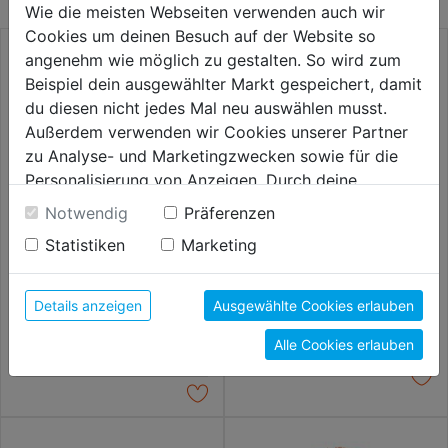
Wie die meisten Webseiten verwenden auch wir
Cookies um deinen Besuch auf der Website so
angenehm wie möglich zu gestalten. So wird zum
Beispiel dein ausgewählter Markt gespeichert, damit
du diesen nicht jedes Mal neu auswählen musst.
Außerdem verwenden wir Cookies unserer Partner
zu Analyse- und Marketingzwecken sowie für die
Personalisierung von Anzeigen. Durch deine
Einwilligung werden die Daten von Drittanbieter,
Notwendig
Präferenzen
unter anderem auch in den USA, verarbeitet.
Statistiken
Marketing
Durch Klick auf "Alle Cookies erlauben" stimmst du
Rundbürste Grittyflex DM75
Ersatz-Hartmetallschneiden f.
der Verwendung aller Cookies zu. Unter "Details
SB
Fliesenlochbohrer
anzeigen" findest du alle Infos zu den
Details anzeigen
Ausgewählte Cookies erlauben
10,29€
10,59€
unterschiedlichen Cookies, unter "Cookies
Alle Cookies erlauben
Konfigurieren" kannst du auswählen, welche Cookies
du zulassen möchtest und welche nicht.
Weitere Informationen findest du in unserer
Datenschutzerklärung
.