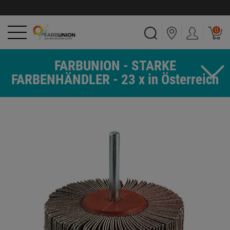
0
FARBUNION - STARKE
FARBENHÄNDLER - 23 x in Österreich