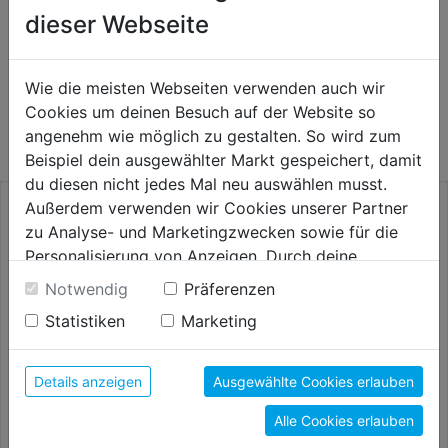
dieser Webseite
WEITERE PRODUKTE AUS DIESER
Wie die meisten Webseiten verwenden auch wir
Cookies um deinen Besuch auf der Website so
KATEGORIE
angenehm wie möglich zu gestalten. So wird zum
Beispiel dein ausgewählter Markt gespeichert, damit
du diesen nicht jedes Mal neu auswählen musst.
Außerdem verwenden wir Cookies unserer Partner
zu Analyse- und Marketingzwecken sowie für die
Personalisierung von Anzeigen. Durch deine
Einwilligung werden die Daten von Drittanbieter,
Notwendig
Präferenzen
unter anderem auch in den USA, verarbeitet.
Statistiken
Marketing
Durch Klick auf "Alle Cookies erlauben" stimmst du
der Verwendung aller Cookies zu. Unter "Details
anzeigen" findest du alle Infos zu den
Details anzeigen
Ausgewählte Cookies erlauben
unterschiedlichen Cookies, unter "Cookies
Gehrungssägeblatt Holz 3071
Gehrungssägeblatt Bi-Metall
Alle Cookies erlauben
Konfigurieren" kannst du auswählen, welche Cookies
SB
3071 SB