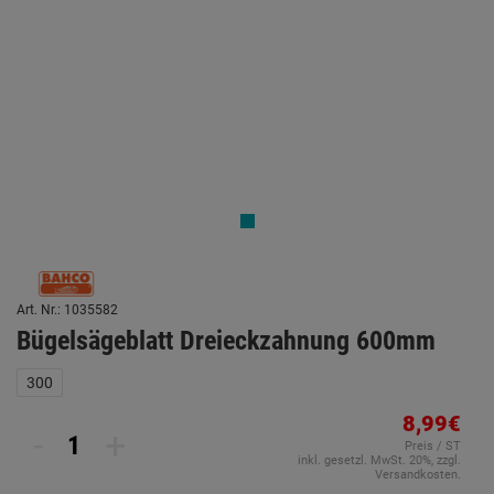
Art. Nr.: 1035582
Bügelsägeblatt Dreieckzahnung 600mm
300
8,99€
-
+
Preis / ST
inkl. gesetzl. MwSt. 20%, zzgl.
Versandkosten.