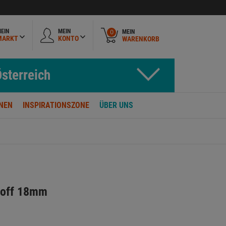
EIN
MEIN
MEIN
0
MARKT
KONTO
WARENKORB
sterreich
NEN
INSPIRATIONSZONE
ÜBER UNS
toff 18mm