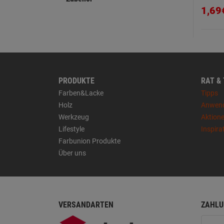
1,69
PRODUKTE
RAT &
Farben&Lacke
Tipps
Holz
Anwen
Werkzeug
Aktion
Lifestyle
Inspira
Farbunion Produkte
Über uns
VERSANDARTEN
ZAHLU