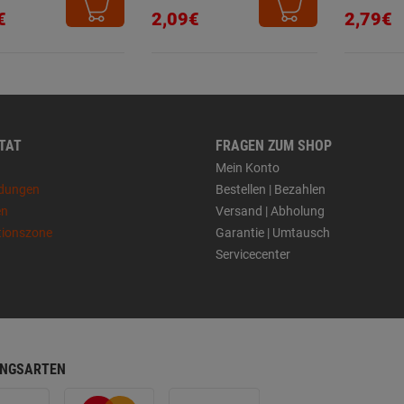
€
2,09€
2,79€
 TAT
FRAGEN ZUM SHOP
Mein Konto
dungen
Bestellen | Bezahlen
en
Versand | Abholung
tionszone
Garantie | Umtausch
Servicecenter
NGSARTEN