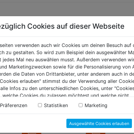
züglich Cookies auf dieser Webseite
TERE PRODUKTE AUS DIESER KATEGORIE
seiten verwenden auch wir Cookies um deinen Besuch auf 
 zu gestalten. So wird zum Beispiel dein ausgewählter Ma
ht jedes Mal neu auswählen musst. Außerdem verwenden wi
 und Marketingzwecken sowie für die Personalisierung von 
erden die Daten von Drittanbieter, unter anderem auch in d
e Cookies erlauben" stimmst du der Verwendung aller Cookie
 alle Infos zu den unterschiedlichen Cookies, unter "Cookies
, welche Cookies du zulassen möchtest und welche nicht.
n findest du in unserer
Datenschutzerklärung
.
Präferenzen
Statistiken
Marketing
r Metall 9mm mit
Profi-Trapezklingen
Cutterse
chklinge
Box 5 Stk 0,50x52mm
Kunststo
Ausgewählte Cookies erlauben
9mm, 1 