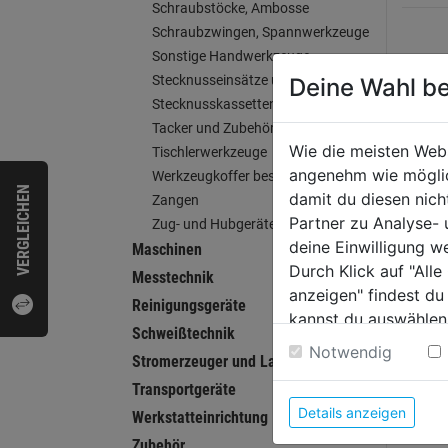
Schraubstöcke, Ambosse
Schraubzwingen, Spannwerkzeuge
Sonstige Handwerkzeuge
Stecknusseinsätze und Zubehör
Deine Wahl be
WEI
Stecknusskassetten
Tacker und Zubehör
Wie die meisten Web
Tischlerwerkzeuge
angenehm wie möglich
Werkzeugkoffer bestückt
VERGLEICHEN
damit du diesen nic
Zangen
Partner zu Analyse-
Zug- und Hubgeräte
deine Einwilligung w
Maschinen
Durch Klick auf "All
Messtechnik
anzeigen" findest du
Reinigungsgeräte
kannst du auswählen
Schweißtechnik
Weitere Informatione
Notwendig
Stromerzeuger und Ladegeräte
Cutte
Transportgeräte
Abbre
Details anzeigen
Werkstatteinrichtung
Zubehör