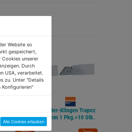
der Website so
rkt gespeichert,
r Cookies unserer
Anzeigen. Durch
en USA, verarbeitet.
s zu. Unter "Details
 Konfigurieren"
t 3tlg.
Cutter-Klingen Trapez
ff 2 Stk.
19mm 1 Pkg.=10 Stk.
Alle Cookies erlauben
Stk. 18mm SB