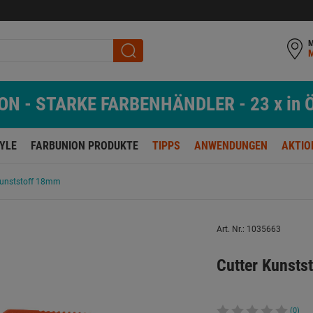
M
N - STARKE FARBENHÄNDLER - 23 x in Ö
TYLE
FARBUNION PRODUKTE
TIPPS
ANWENDUNGEN
AKTIO
Kunststoff 18mm
Art. Nr.: 1035663
Cutter Kunsts
(0)