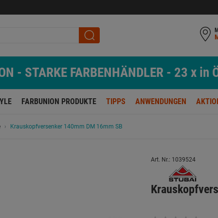
M
N - STARKE FARBENHÄNDLER - 23 x in Ö
TYLE
FARBUNION PRODUKTE
TIPPS
ANWENDUNGEN
AKTIO
e
Krauskopfversenker 140mm DM 16mm SB
Art. Nr.: 1039524
Krauskopfve