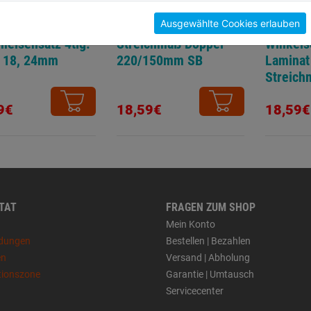
Ausgewählte Cookies erlauben
eisensatz 4tlg.
Streichmaß Doppel
Winkels
, 18, 24mm
220/150mm SB
Laminat
Streich
9€
18,59€
18,59€
 TAT
FRAGEN ZUM SHOP
Mein Konto
dungen
Bestellen | Bezahlen
en
Versand | Abholung
tionszone
Garantie | Umtausch
Servicecenter