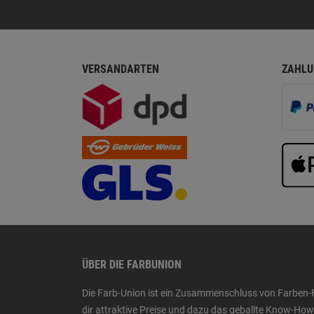
VERSANDARTEN
ZAHLU
ÜBER DIE FARBUNION
Die Farb-Union ist ein Zusammenschluss von Farben-
dir attraktive Preise und dazu das geballte Know-H