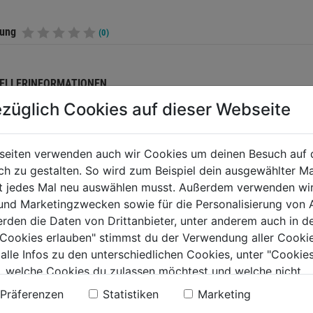
tung
(0)
ELLERINFORMATIONEN
züglich Cookies auf dieser Webseite
seiten verwenden auch wir Cookies um deinen Besuch auf 
TERE PRODUKTE AUS DIESER KATEGORIE
 zu gestalten. So wird zum Beispiel dein ausgewählter Ma
ht jedes Mal neu auswählen musst. Außerdem verwenden wi
 und Marketingzwecken sowie für die Personalisierung von 
erden die Daten von Drittanbieter, unter anderem auch in d
e Cookies erlauben" stimmst du der Verwendung aller Cookie
 alle Infos zu den unterschiedlichen Cookies, unter "Cookies
, welche Cookies du zulassen möchtest und welche nicht.
n findest du in unserer
Datenschutzerklärung
.
Präferenzen
Statistiken
Marketing