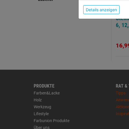
Details anzeigen
Stemm
6, 12
16,9
PRODUKTE
RAT &
Farben&Lacke
Tipps
Holz
Anwen
Werkzeug
Aktion
Lifestyle
Inspira
Farbunion Produkte
Über uns