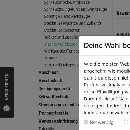
Schraubstöcke, Ambosse
Schraubzwingen, Spannwerkzeuge
Bewer
Sonstige Handwerkzeuge
Stecknusseinsätze und Zubehör
Stecknusskassetten
HERST
Tacker und Zubehör
Deine Wahl be
Tischlerwerkzeuge
Werkzeugkoffer bestückt
Zangen
Wie die meisten Web
WEI
Zug- und Hubgeräte
angenehm wie möglich
Maschinen
VERGLEICHEN
damit du diesen nic
Messtechnik
Partner zu Analyse-
Reinigungsgeräte
deine Einwilligung w
Schweißtechnik
Durch Klick auf "All
Stromerzeuger und Ladegeräte
anzeigen" findest du
kannst du auswählen
Transportgeräte
Weitere Informatione
Werkstatteinrichtung
Notwendig
Zubehör