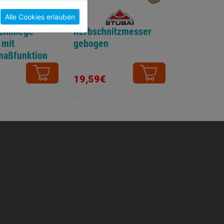
Alle Cookies erlauben
chmiege
Kerbschnitzmesser
 mit
gebogen
maßfunktion
19,59€