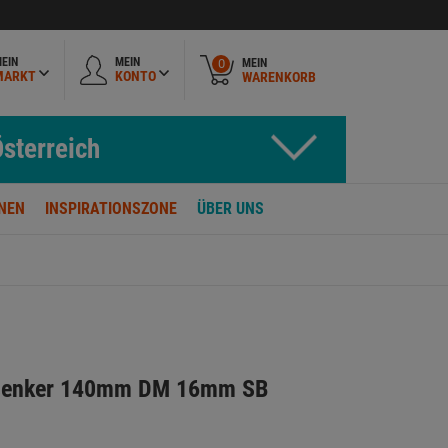
EIN
MEIN
MEIN
0
MARKT
KONTO
WARENKORB
sterreich
NEN
INSPIRATIONSZONE
ÜBER UNS
rsenker 140mm DM 16mm SB