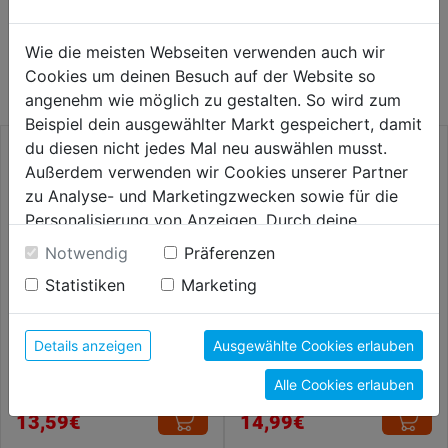
WEITERE PRODUKTE AUS DIESER
Wie die meisten Webseiten verwenden auch wir
KATEGORIE
Cookies um deinen Besuch auf der Website so
angenehm wie möglich zu gestalten. So wird zum
Beispiel dein ausgewählter Markt gespeichert, damit
du diesen nicht jedes Mal neu auswählen musst.
Außerdem verwenden wir Cookies unserer Partner
zu Analyse- und Marketingzwecken sowie für die
Personalisierung von Anzeigen. Durch deine
Einwilligung werden die Daten von Drittanbieter,
Notwendig
Präferenzen
unter anderem auch in den USA, verarbeitet.
Statistiken
Marketing
Durch Klick auf "Alle Cookies erlauben" stimmst du
der Verwendung aller Cookies zu. Unter "Details
anzeigen" findest du alle Infos zu den
Details anzeigen
Ausgewählte Cookies erlauben
Maurerhammer m.
Latthammer 600g mit
unterschiedlichen Cookies, unter "Cookies
Stahlrohrst. 600g
Fiberglasstiel DIN 7239
Alle Cookies erlauben
Konfigurieren" kannst du auswählen, welche Cookies
du zulassen möchtest und welche nicht.
13,59€
14,99€
Weitere Informationen findest du in unserer