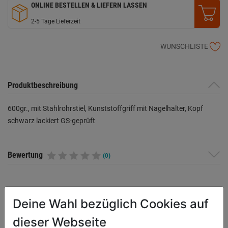
ONLINE BESTELLEN & LIEFERN LASSEN
2-5 Tage Lieferzeit
WUNSCHLISTE
Produktbeschreibung
600gr., mit Stahlrohrstiel, Kunststoffgriff mit Nagelhalter, Kopf
schwarz lackiert GS-geprüft
Bewertung
(0)
HERSTELLERINFORMATIONEN
Deine Wahl bezüglich Cookies auf
dieser Webseite