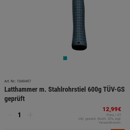
Art. Nr.: 1040497
Latthammer m. Stahlrohrstiel 600g TÜV-GS
geprüft
12,99€
-
+
Preis / ST
inkl. gesetzl. MwSt. 20%, zzgl.
Versandkosten.