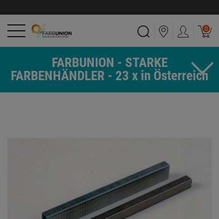
0
FARBUNION - STARKE
FARBENHÄNDLER - 23 x in Österreich