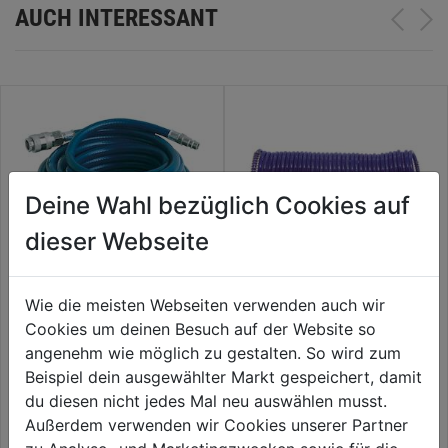
AUCH INTERESSANT
Deine Wahl bezüglich Cookies auf
dieser Webseite
Wie die meisten Webseiten verwenden auch wir
Druckluftschlauchset 10m
Spiralschlauch m. Anschlüssen
Cookies um deinen Besuch auf der Website so
Rilsan 10m DM 6x8mm
angenehm wie möglich zu gestalten. So wird zum
Beispiel dein ausgewählter Markt gespeichert, damit
26,99€
43,99€
du diesen nicht jedes Mal neu auswählen musst.
Außerdem verwenden wir Cookies unserer Partner