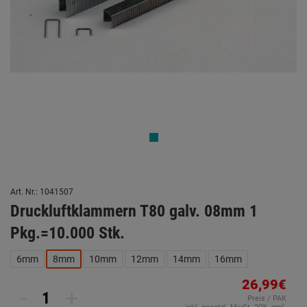
Art. Nr.: 1041507
Druckluftklammern T80 galv. 08mm 1
Pkg.=10.000 Stk.
6mm
8mm
10mm
12mm
14mm
16mm
26,99€
-
+
Preis / PAK