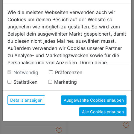
KATEGORIE
Wie die meisten Webseiten verwenden auch wir
Cookies um deinen Besuch auf der Website so
angenehm wie möglich zu gestalten. So wird zum
Beispiel dein ausgewählter Markt gespeichert, damit
du diesen nicht jedes Mal neu auswählen musst.
Außerdem verwenden wir Cookies unserer Partner
zu Analyse- und Marketingzwecken sowie für die
Personalisierung von Anzeigen. Durch deine
Einwilligung werden die Daten von Drittanbieter,
Notwendig
Präferenzen
unter anderem auch in den USA, verarbeitet.
Statistiken
Marketing
Durch Klick auf "Alle Cookies erlauben" stimmst du
der Verwendung aller Cookies zu. Unter "Details
Steinkrampen geschm. m. Stiel
Ersatzrad 400x100
Kunststofffelge
anzeigen" findest du alle Infos zu den
Details anzeigen
Ausgewählte Cookies erlauben
unterschiedlichen Cookies, unter "Cookies
55,99€
59,99€
Alle Cookies erlauben
Konfigurieren" kannst du auswählen, welche Cookies
du zulassen möchtest und welche nicht.
Weitere Informationen findest du in unserer