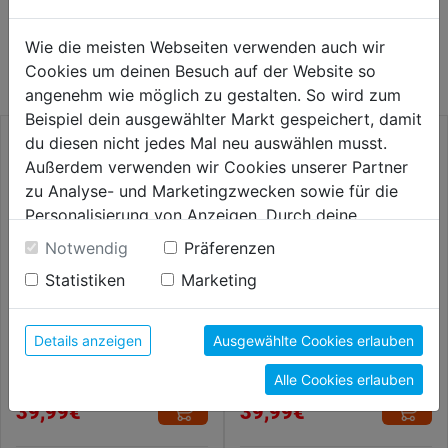
WEITERE PRODUKTE AUS DIESER
Wie die meisten Webseiten verwenden auch wir
KATEGORIE
Cookies um deinen Besuch auf der Website so
angenehm wie möglich zu gestalten. So wird zum
Beispiel dein ausgewählter Markt gespeichert, damit
du diesen nicht jedes Mal neu auswählen musst.
Außerdem verwenden wir Cookies unserer Partner
zu Analyse- und Marketingzwecken sowie für die
Personalisierung von Anzeigen. Durch deine
Einwilligung werden die Daten von Drittanbieter,
Notwendig
Präferenzen
unter anderem auch in den USA, verarbeitet.
Statistiken
Marketing
Durch Klick auf "Alle Cookies erlauben" stimmst du
der Verwendung aller Cookies zu. Unter "Details
anzeigen" findest du alle Infos zu den
Details anzeigen
Ausgewählte Cookies erlauben
Verlängerung 8mm
Verlängerung 10mm
unterschiedlichen Cookies, unter "Cookies
Alle Cookies erlauben
Konfigurieren" kannst du auswählen, welche Cookies
du zulassen möchtest und welche nicht.
39,99€
39,99€
Weitere Informationen findest du in unserer