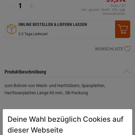
-
+
Preis / ST
inkl. gesetzl. MwSt. 20%, zzgl.
Versandkosten.
ONLINE BESTELLEN & LIEFERN LASSEN
2-5 Tage Lieferzeit
WUNSCHLISTE
Produktbeschreibung
zum Bohren von Weich- und Harthölzern, Spanplatten,
Hartfaserplatten Länge 90 mm , SB-Packung
Bewertung
(0)
Deine Wahl bezüglich Cookies auf
dieser Webseite