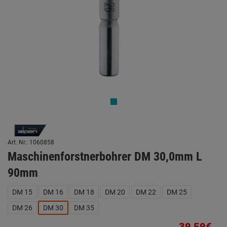
Art. Nr.: 1060858
Maschinenforstnerbohrer DM 30,0mm L
90mm
DM 15
DM 16
DM 18
DM 20
DM 22
DM 25
DM 26
DM 30
DM 35
39,59€