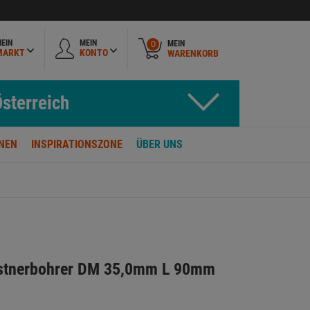
EIN
MEIN
MEIN
0
MARKT
KONTO
WARENKORB
sterreich
NEN
INSPIRATIONSZONE
ÜBER UNS
stnerbohrer DM 35,0mm L 90mm