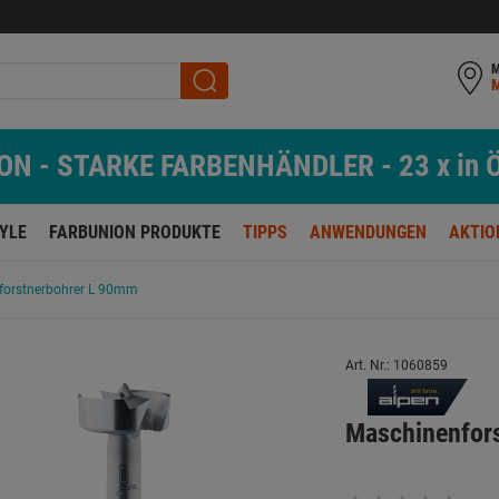
M
N - STARKE FARBENHÄNDLER - 23 x in Ö
TYLE
FARBUNION PRODUKTE
TIPPS
ANWENDUNGEN
AKTIO
forstnerbohrer L 90mm
Art. Nr.: 1060859
Maschinenfor