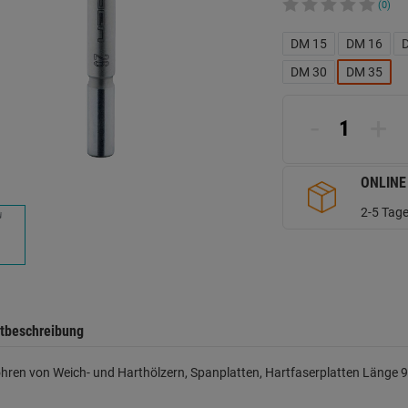
(0)
DM 15
DM 16
DM 30
DM 35
-
+
ONLINE
2-5 Tage
tbeschreibung
hren von Weich- und Harthölzern, Spanplatten, Hartfaserplatten Länge