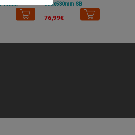
14 16mm
600x530mm SB
76,99€