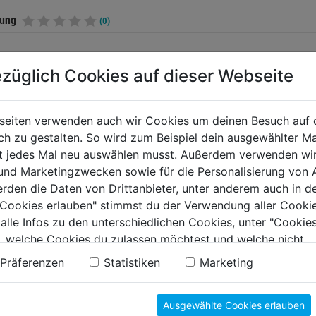
tung
(0)
züglich Cookies auf dieser Webseite
TERE PRODUKTE AUS DIESER KATEGORIE
seiten verwenden auch wir Cookies um deinen Besuch auf 
 zu gestalten. So wird zum Beispiel dein ausgewählter Ma
ht jedes Mal neu auswählen musst. Außerdem verwenden wi
 und Marketingzwecken sowie für die Personalisierung von 
erden die Daten von Drittanbieter, unter anderem auch in d
e Cookies erlauben" stimmst du der Verwendung aller Cookie
 alle Infos zu den unterschiedlichen Cookies, unter "Cookies
, welche Cookies du zulassen möchtest und welche nicht.
n findest du in unserer
Datenschutzerklärung
.
Präferenzen
Statistiken
Marketing
ungsbohrer
Hobby-Zentrumbohrer
Schlang
Ausgewählte Cookies erlauben
mm SDS+ L
DM 22-76mm
6tlg. 2