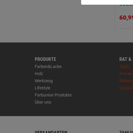
600
60,9
PRODUKTE
RAT &
Farben&Lacke
Tipps
Holz
Anwen
Werkzeug
Aktion
Lifestyle
Inspira
Farbunion Produkte
Über uns
VERSANDARTEN
ZAHLU