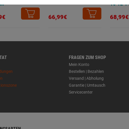
mm
10 12 
9€
66,99€
68,99€
 TAT
FRAGEN ZUM SHOP
Mein Konto
dungen
Bestellen | Bezahlen
en
Versand | Abholung
tionszone
Garantie | Umtausch
Servicecenter
NGSARTEN