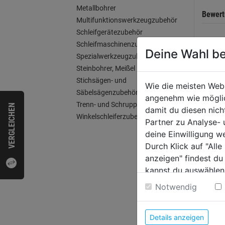
Metallbohrer
Bewer
Multifunktionswerkzeugzubehör
Schleifgerätezubehör
Schleifmaschinenzubehör
Deine Wahl be
Spezialwerkzeugzubehör
WEI
Steinbohrer, Meißel
Stichsägen- und
Wie die meisten Web
Säbelsägenzubehör
angenehm wie möglich
Trenn- und Schruppscheiben
VERGLEICHEN
damit du diesen nic
Winkelschleiferzubehör
Partner zu Analyse-
deine Einwilligung w
Durch Klick auf "All
anzeigen" findest du
kannst du auswählen
Weitere Informatione
Notwendig
Schal
Details anzeigen
14,0