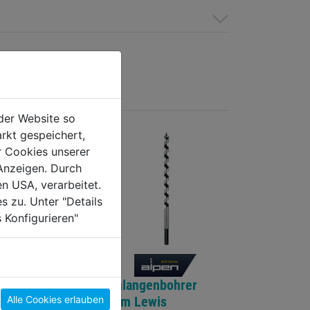
der Website so
rkt gespeichert,
r Cookies unserer
Anzeigen. Durch
en USA, verarbeitet.
s zu. Unter "Details
 Konfigurieren"
enbohrersatz
Schlangenbohrer
Alle Cookies erlauben
35mm DM 6 8
Form Lewis