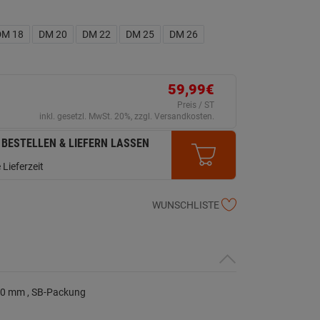
DM 18
DM 20
DM 22
DM 25
DM 26
59,99€
Preis / ST
inkl. gesetzl. MwSt. 20%, zzgl. Versandkosten.
 BESTELLEN & LIEFERN LASSEN
 Lieferzeit
WUNSCHLISTE
 90 mm , SB-Packung