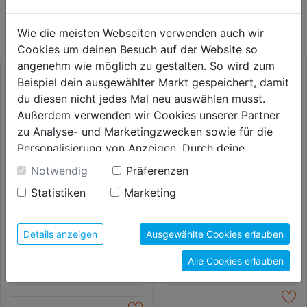
KATEGORIE
Wie die meisten Webseiten verwenden auch wir
Cookies um deinen Besuch auf der Website so
angenehm wie möglich zu gestalten. So wird zum
Beispiel dein ausgewählter Markt gespeichert, damit
du diesen nicht jedes Mal neu auswählen musst.
Außerdem verwenden wir Cookies unserer Partner
zu Analyse- und Marketingzwecken sowie für die
Personalisierung von Anzeigen. Durch deine
Einwilligung werden die Daten von Drittanbieter,
Notwendig
Präferenzen
unter anderem auch in den USA, verarbeitet.
Statistiken
Marketing
Durch Klick auf "Alle Cookies erlauben" stimmst du
der Verwendung aller Cookies zu. Unter "Details
Hammerbohrer SDS-max
Meißel SDS-max CP Spat
anzeigen" findest du alle Infos zu den
320x200mm
380x50mm
Details anzeigen
Ausgewählte Cookies erlauben
unterschiedlichen Cookies, unter "Cookies
74,99€
91,99€
Alle Cookies erlauben
Konfigurieren" kannst du auswählen, welche Cookies
du zulassen möchtest und welche nicht.
Weitere Informationen findest du in unserer