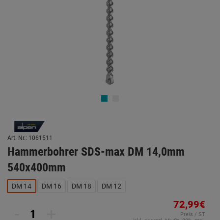
Art. Nr.: 1061511
Hammerbohrer SDS-max DM 14,0mm
540x400mm
DM 14
DM 16
DM 18
DM 12
72,99€
-
+
Preis / ST