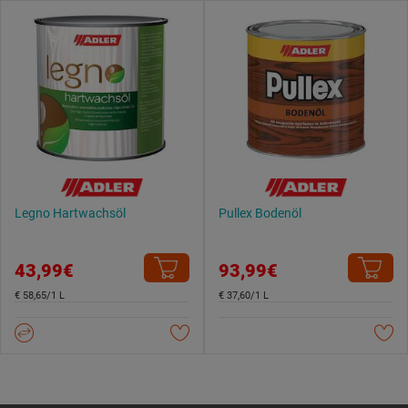
Legno Hartwachsöl
Pullex Bodenöl
43,99€
93,99€
€ 58,65/1 L
€ 37,60/1 L