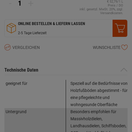
-
+
€ 52,79/1 L
Preis / DO
inkl. gesetzl. MwSt. 20%, zzgl.
Versandkosten.
ONLINE BESTELLEN & LIEFERN LASSEN
2-5 Tage Lieferzeit
VERGLEICHEN
WUNSCHLISTE
Technische Daten
geeignet für
Speziell auf die Bedürfnisse von
Holzfußböden abgestimmt - für
eine pflegeleichte und
wohngesunde Oberfläche
Untergrund
Besonders empfohlen für
Massivholzdielen,
Landhausdielen, Schiffsboden,