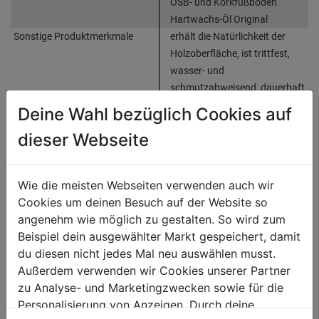
OSB- und Korkfußböden
Hartwachs-Öl Original
Sonstige Produktmerkmale
erhält die Natürlichkeit der
Holzoberfläche, ist trittfest,
wasser- und
schmutzabweisend, dauerhaft
belastbar und äußerst
Deine Wahl bezüglich Cookies auf
widerstandsfähig
dieser Webseite
Bewertung
(0)
Wie die meisten Webseiten verwenden auch wir
Cookies um deinen Besuch auf der Website so
angenehm wie möglich zu gestalten. So wird zum
HERSTELLERINFORMATIONEN
Beispiel dein ausgewählter Markt gespeichert, damit
du diesen nicht jedes Mal neu auswählen musst.
Außerdem verwenden wir Cookies unserer Partner
zu Analyse- und Marketingzwecken sowie für die
WEITERE PRODUKTE AUS DIESER
Personalisierung von Anzeigen. Durch deine