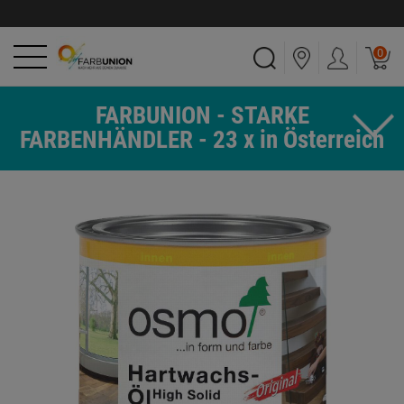
0
FARBUNION - STARKE
FARBENHÄNDLER - 23 x in Österreich