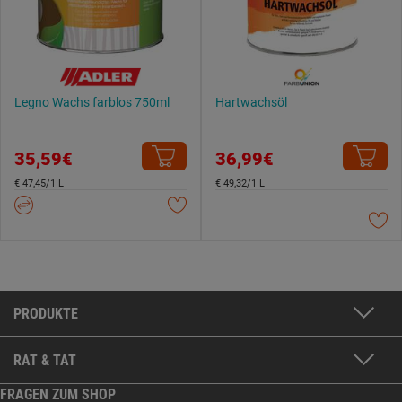
Legno Wachs farblos 750ml
Hartwachsöl
35,59€
36,99€
€ 47,45/1 L
€ 49,32/1 L
PRODUKTE
RAT & TAT
FRAGEN ZUM SHOP