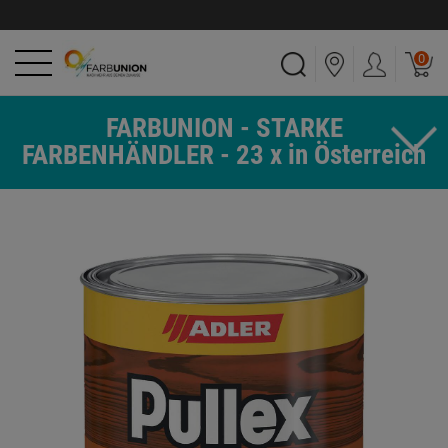
0
FARBUNION - STARKE
FARBENHÄNDLER - 23 x in Österreich