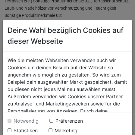
Terrassen etc.) Sonstige Produktmerkmale 02: , Terrassenöl schützt
Laub- und Nadelhölzer vor Verschmutzung und Feuchtigkeit
Sonstige Produktmerkmale 03:
Deine Wahl bezüglich Cookies auf
Bewertung
(0)
dieser Webseite
HERSTELLERINFORMATIONEN
Wie die meisten Webseiten verwenden auch wir
Cookies um deinen Besuch auf der Website so
angenehm wie möglich zu gestalten. So wird zum
Beispiel dein ausgewählter Markt gespeichert, damit
WEITERE PRODUKTE AUS DIESER
du diesen nicht jedes Mal neu auswählen musst.
Außerdem verwenden wir Cookies unserer Partner
KATEGORIE
zu Analyse- und Marketingzwecken sowie für die
Personalisierung von Anzeigen. Durch deine
Einwilligung werden die Daten von Drittanbieter,
Notwendig
Präferenzen
unter anderem auch in den USA, verarbeitet.
Statistiken
Marketing
Durch Klick auf "Alle Cookies erlauben" stimmst du