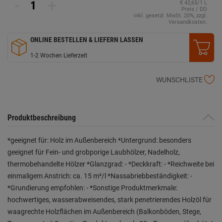
-
+
€ 42,65/1 L
Preis / DO
inkl. gesetzl. MwSt. 20%, zzgl.
Versandkosten.
ONLINE BESTELLEN & LIEFERN LASSEN
1-2 Wochen Lieferzeit
WUNSCHLISTE
Produktbeschreibung
*geeignet für: Holz im Außenbereich *Untergrund: besonders
geeignet für Fein- und grobporige Laubhölzer, Nadelholz,
thermobehandelte Hölzer *Glanzgrad: - *Deckkraft: - *Reichweite bei
einmaligem Anstrich: ca. 15 m²/l *Nassabriebbeständigkeit: -
*Grundierung empfohlen: - *Sonstige Produktmerkmale:
hochwertiges, wasserabweisendes, stark penetrierendes Holzöl für
waagrechte Holzflächen im Außenbereich (Balkonböden, Stege,