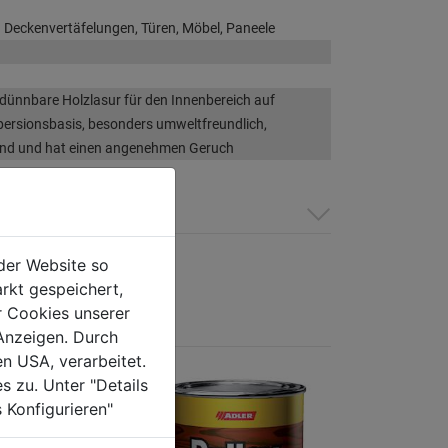
Deckenvertäfelungen, Türen, Möbel, Paneele
ünnbare Holzlasur für den Innenbereich auf
persionsbasis, besonders umweltfreundlich,
d und hat einen angenehmen Geruch
der Website so
rkt gespeichert,
r Cookies unserer
Anzeigen. Durch
en USA, verarbeitet.
s zu. Unter "Details
 Konfigurieren"