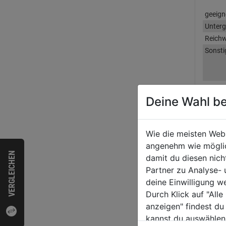
geeign
Unter
Reichw
Sonsti
Deine Wahl be
Bewer
Wie die meisten Web
angenehm wie möglich
VERGLEICHEN
WEI
damit du diesen nic
Partner zu Analyse-
deine Einwilligung w
Durch Klick auf "All
anzeigen" findest du
kannst du auswählen