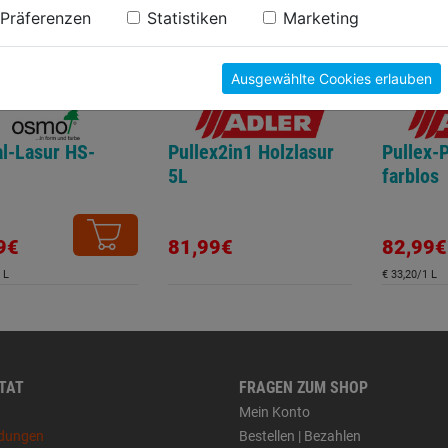
n findest du in unserer
Datenschutzerklärung
.
Präferenzen
Statistiken
Marketing
Ausgewählte Cookies erlauben
l-Lasur HS-
Pullex2in1 Holzlasur
Pullex-
5L
farblos
9€
81,99€
82,99€
 L
€ 33,20/1 L
 TAT
FRAGEN ZUM SHOP
Mein Konto
dungen
Bestellen | Bezahlen