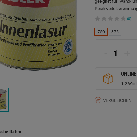
geeignet für: Wand- u
Reichweite bei einmali
(0)
750
375
-
+
ONLINE
1-2 Woch
VERGLEICHEN
sche Daten