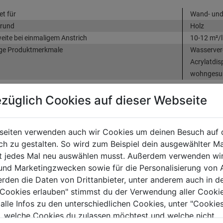
et für
Wand- und 
grund
Holz
eite bei einmaligem Anstrich
10-12 m²/l
ge Produktmerkmale
Wasserverd
Acrylatdis
wohngesun
züglich Cookies auf dieser Webseite
tung
(0)
seiten verwenden auch wir Cookies um deinen Besuch auf 
 zu gestalten. So wird zum Beispiel dein ausgewählter Ma
TERE PRODUKTE AUS DIESER KATEGORIE
ht jedes Mal neu auswählen musst. Außerdem verwenden wi
 und Marketingzwecken sowie für die Personalisierung von 
erden die Daten von Drittanbieter, unter anderem auch in d
e Cookies erlauben" stimmst du der Verwendung aller Cookie
 alle Infos zu den unterschiedlichen Cookies, unter "Cookies
, welche Cookies du zulassen möchtest und welche nicht.