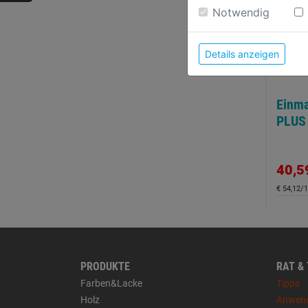
Weitere Informatione
Notwendig
Details anzeigen
Einma
PLUS
40,5
€ 54,12/1
PRODUKTE
RAT &
Farben&Lacke
Tipps
Holz
Anwen