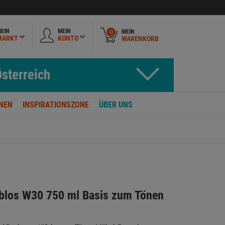
EIN
MEIN
MEIN
0
MARKT
KONTO
WARENKORB
sterreich
NEN
INSPIRATIONSZONE
ÜBER UNS
rblos W30 750 ml Basis zum Tönen