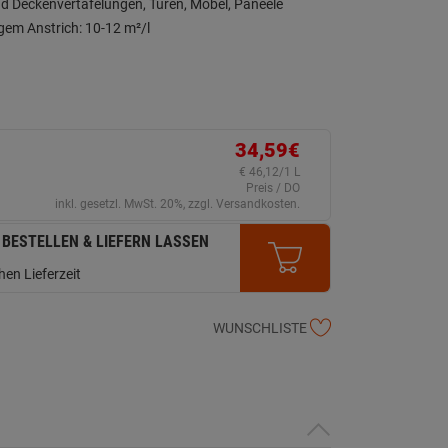
nd Deckenvertäfelungen, Türen, Möbel, Paneele
gem Anstrich: 10-12 m²/l
34,59€
€ 46,12/1 L
Preis / DO
inkl. gesetzl. MwSt. 20%, zzgl. Versandkosten.
 BESTELLEN & LIEFERN LASSEN
en Lieferzeit
WUNSCHLISTE