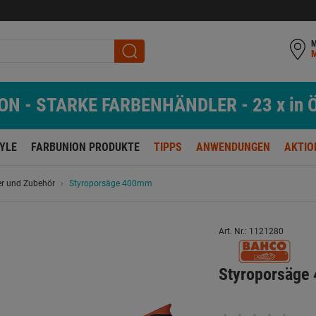
M
N - STARKE FARBENHÄNDLER - 23 x in Ö
TYLE
FARBUNION PRODUKTE
TIPPS
ANWENDUNGEN
AKTIO
er und Zubehör
Styroporsäge 400mm
Art. Nr.: 1121280
Styroporsäge