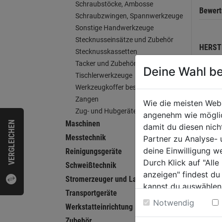
Schraubstöcke, Ambosse
Bewer
Schraubzwingen, Spannwerkzeuge
Sonstige Handwerkzeuge
Stecknusseinsätze und Zubehör
HERST
Stecknusskassetten
Tacker und Zubehör
Deine Wahl be
Tischlerwerkzeuge
Werkzeugkoffer bestückt
WEI
Zangen
Wie die meisten Web
Zug- und Hubgeräte
angenehm wie möglich
Maschinen
VERGLEICHEN
damit du diesen nic
Messtechnik
Partner zu Analyse-
deine Einwilligung w
Reinigungsgeräte
Durch Klick auf "All
Schweißtechnik
anzeigen" findest du
Stromerzeuger und Ladegeräte
kannst du auswählen
Transportgeräte
Weitere Informatione
Notwendig
Werkstatteinrichtung
Zubehör