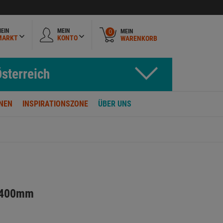
EIN
MEIN
MEIN
0
MARKT
KONTO
WARENKORB
sterreich
NEN
INSPIRATIONSZONE
ÜBER UNS
 400mm