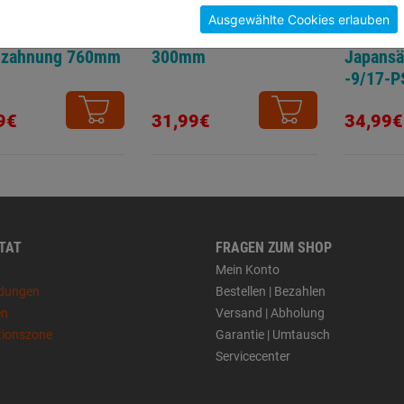
Ausgewählte Cookies erlauben
lsäge
Funiersäge ProfCut
Ersatzbl
lzahnung 760mm
300mm
Japansä
-9/17-PS
verzahn
9€
31,99€
34,99€
 TAT
FRAGEN ZUM SHOP
Mein Konto
dungen
Bestellen | Bezahlen
en
Versand | Abholung
tionszone
Garantie | Umtausch
Servicecenter