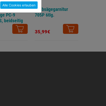
Alle Cookies erlauben
att f.
Laubsägegarnitur
ge PC-9
705P 6tlg.
, beidseitig
t
35,99€