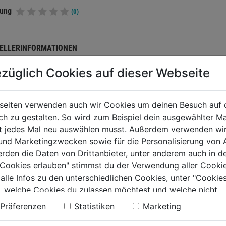
tung
(0)
ELLERINFORMATIONEN
züglich Cookies auf dieser Webseite
TERE PRODUKTE AUS DIESER KATEGORIE
seiten verwenden auch wir Cookies um deinen Besuch auf 
 zu gestalten. So wird zum Beispiel dein ausgewählter Ma
ht jedes Mal neu auswählen musst. Außerdem verwenden wi
 und Marketingzwecken sowie für die Personalisierung von 
erden die Daten von Drittanbieter, unter anderem auch in d
e Cookies erlauben" stimmst du der Verwendung aller Cookie
 alle Infos zu den unterschiedlichen Cookies, unter "Cookies
, welche Cookies du zulassen möchtest und welche nicht.
n findest du in unserer
Datenschutzerklärung
.
Präferenzen
Statistiken
Marketing