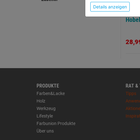
Details anzeigen
Büge
Hobe
28,9
PRODUKTE
RAT &
Farben&Lacke
Tipps
Holz
Anwen
Werkzeug
Aktion
Lifestyle
Inspira
Farbunion Produkte
Über uns