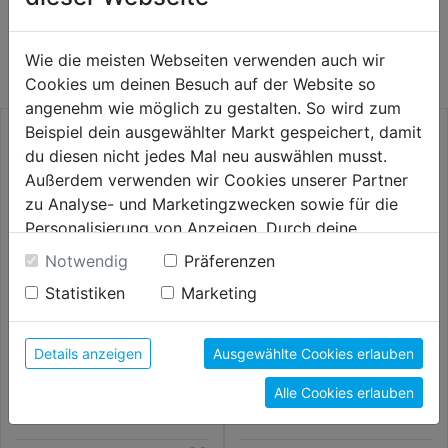
WEITERE PRODUKTE AUS DIESER
KATEGORIE
Wie die meisten Webseiten verwenden auch wir
Cookies um deinen Besuch auf der Website so
angenehm wie möglich zu gestalten. So wird zum
Beispiel dein ausgewählter Markt gespeichert, damit
du diesen nicht jedes Mal neu auswählen musst.
Außerdem verwenden wir Cookies unserer Partner
zu Analyse- und Marketingzwecken sowie für die
Personalisierung von Anzeigen. Durch deine
Einwilligung werden die Daten von Drittanbieter,
Notwendig
Präferenzen
unter anderem auch in den USA, verarbeitet.
Statistiken
Marketing
Durch Klick auf "Alle Cookies erlauben" stimmst du
der Verwendung aller Cookies zu. Unter "Details
Fasefräser HSS 45° DM 24mm
Frässtift KUD6 HM Kugel
anzeigen" findest du alle Infos zu den
Details anzeigen
Ausgewählte Cookies erlauben
Schaft 6mm
unterschiedlichen Cookies, unter "Cookies
Alle Cookies erlauben
Konfigurieren" kannst du auswählen, welche Cookies
55,99€
58,99€
du zulassen möchtest und welche nicht.
Weitere Informationen findest du in unserer