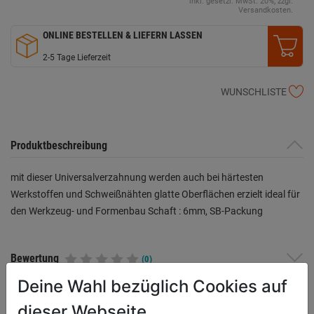
inkl. gesetzl. MwSt. 20%, zzgl.
Versandkosten.
ONLINE BESTELLEN & LIEFERN LASSEN
2-5 Tage Lieferzeit
WUNSCHLISTE
Produktbeschreibung
mit dieser Universalverzahnung werden auch bei härtesten
Werkstoffen und Schweißnähten glatte Oberflächen erzielt ideal für
den Werkzeug- und Formenbau Schaft : 6mm, SB-Packung
Bewertung
(0)
Deine Wahl bezüglich Cookies auf
dieser Webseite