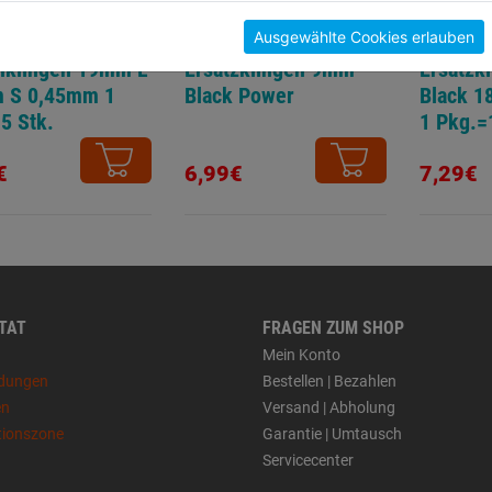
Ausgewählte Cookies erlauben
nklingen 19mm L
Ersatzklingen 9mm
Ersatzk
 S 0,45mm 1
Black Power
Black 1
5 Stk.
1 Pkg.=
€
6,99€
7,29€
 TAT
FRAGEN ZUM SHOP
Mein Konto
dungen
Bestellen | Bezahlen
en
Versand | Abholung
tionszone
Garantie | Umtausch
Servicecenter