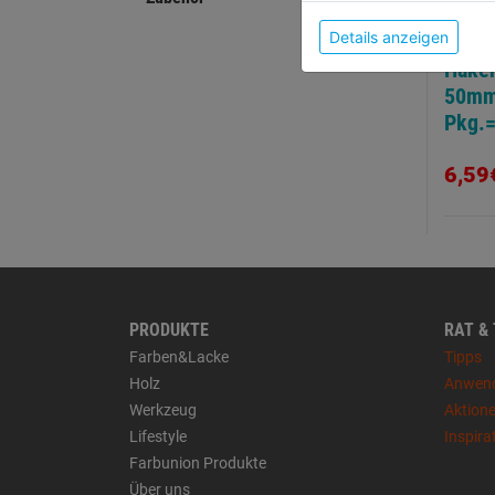
Details anzeigen
Hake
50mm
Pkg.=
6,59
PRODUKTE
RAT &
Farben&Lacke
Tipps
Holz
Anwen
Werkzeug
Aktion
Lifestyle
Inspira
Farbunion Produkte
Über uns