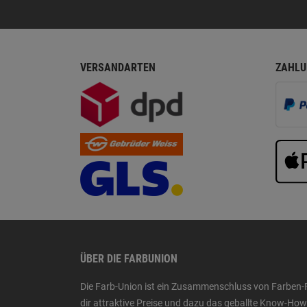
VERSANDARTEN
ZAHLU
ÜBER DIE FARBUNION
Die Farb-Union ist ein Zusammenschluss von Farben-
dir attraktive Preise und dazu das geballte Know-H