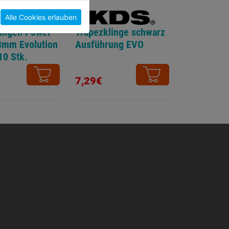
Alle Cookies erlauben
lingen Power
Trapezklinge schwarz
8mm Evolution
Ausführung EVO
10 Stk.
7,29€