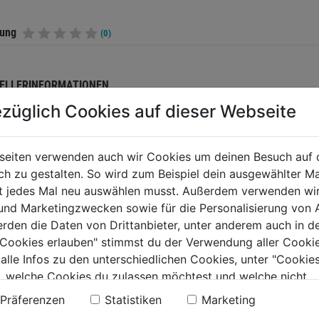
tung
(0)
ELLERINFORMATIONEN
züglich Cookies auf dieser Webseite
seiten verwenden auch wir Cookies um deinen Besuch auf 
TERE PRODUKTE AUS DIESER KATEGORIE
 zu gestalten. So wird zum Beispiel dein ausgewählter Ma
ht jedes Mal neu auswählen musst. Außerdem verwenden wi
 und Marketingzwecken sowie für die Personalisierung von 
erden die Daten von Drittanbieter, unter anderem auch in d
e Cookies erlauben" stimmst du der Verwendung aller Cookie
 alle Infos zu den unterschiedlichen Cookies, unter "Cookies
, welche Cookies du zulassen möchtest und welche nicht.
n findest du in unserer
Datenschutzerklärung
.
Präferenzen
Statistiken
Marketing