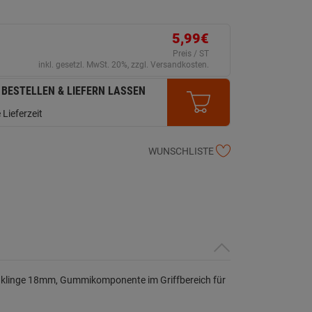
5,99€
Preis / ST
inkl. gesetzl. MwSt. 20%, zzgl. Versandkosten.
 BESTELLEN & LIEFERN LASSEN
 Lieferzeit
WUNSCHLISTE
chklinge 18mm, Gummikomponente im Griffbereich für