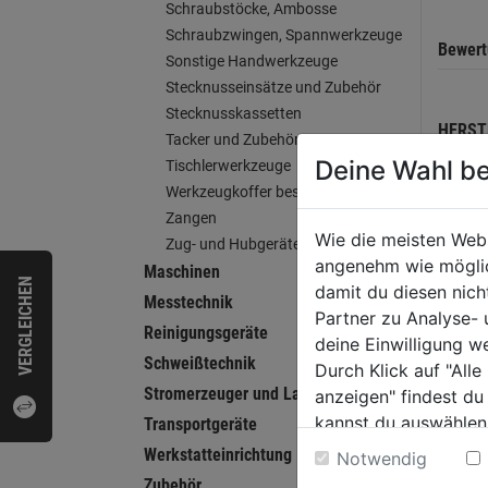
Schraubstöcke, Ambosse
Schraubzwingen, Spannwerkzeuge
Bewer
Sonstige Handwerkzeuge
Stecknusseinsätze und Zubehör
Stecknusskassetten
HERST
Tacker und Zubehör
Deine Wahl be
Tischlerwerkzeuge
Werkzeugkoffer bestückt
Zangen
Wie die meisten Web
WEI
Zug- und Hubgeräte
angenehm wie möglich
Maschinen
VERGLEICHEN
damit du diesen nic
Messtechnik
Partner zu Analyse-
Reinigungsgeräte
deine Einwilligung w
Schweißtechnik
Durch Klick auf "All
Stromerzeuger und Ladegeräte
anzeigen" findest du
kannst du auswählen
Transportgeräte
Weitere Informatione
Werkstatteinrichtung
Notwendig
Zubehör