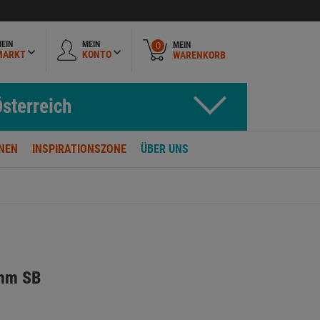
EIN
MEIN
MEIN
0
MARKT
KONTO
WARENKORB
sterreich
NEN
INSPIRATIONSZONE
ÜBER UNS
8mm SB