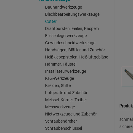
Bauhandwerkzeuge
Blechbearbeitungswerkzeuge
Cutter
Drahtbürsten, Feilen, Raspeln
Fliesenlegerwerkzeuge
Gewindeschneidwerkzeuge
Handsägen, Blätter und Zubehör
Heißklebepistolen, Heißluftgebläse
Hämmer, Fäustel
Installateurwerkzeuge
KFZ-Werkzeuge
Kreiden, Stifte
Lötgeräte und Zubehör
Meissel, Körner, Treiber
Produk
Messwerkzeuge
Nietwerkzeuge und Zubehör
schmale
Schraubendreher
sicher
Schraubenschlüssel