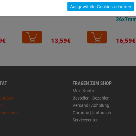
Ausgewählte Cookies erlauben
ermeißel 200mm
Spitzmeißel
Schlitz
26x7m
9€
13,59€
16,59€
 TAT
FRAGEN ZUM SHOP
Mein Konto
dungen
Bestellen | Bezahlen
en
Versand | Abholung
tionszone
Garantie | Umtausch
Servicecenter