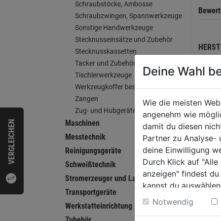
Schraubstöcke, Ambosse
Bewer
Schraubzwingen, Spannwerkzeuge
Sonstige Handwerkzeuge
Stecknusseinsätze und Zubehör
HERST
Stecknusskassetten
Tacker und Zubehör
Deine Wahl be
Tischlerwerkzeuge
Werkzeugkoffer bestückt
WEI
Zangen
Wie die meisten Web
Zug- und Hubgeräte
angenehm wie möglich
Maschinen
VERGLEICHEN
damit du diesen nic
Messtechnik
Partner zu Analyse-
deine Einwilligung w
Reinigungsgeräte
Durch Klick auf "All
Schweißtechnik
anzeigen" findest du
Stromerzeuger und Ladegeräte
kannst du auswählen
Transportgeräte
Weitere Informatione
Notwendig
Werkstatteinrichtung
Zubehör