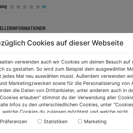
tung
(0)
ELLERINFORMATIONEN
züglich Cookies auf dieser Webseite
TERE PRODUKTE AUS DIESER KATEGORIE
seiten verwenden auch wir Cookies um deinen Besuch auf 
 zu gestalten. So wird zum Beispiel dein ausgewählter Ma
ht jedes Mal neu auswählen musst. Außerdem verwenden wi
 und Marketingzwecken sowie für die Personalisierung von 
erden die Daten von Drittanbieter, unter anderem auch in d
e Cookies erlauben" stimmst du der Verwendung aller Cookie
 alle Infos zu den unterschiedlichen Cookies, unter "Cookies
, welche Cookies du zulassen möchtest und welche nicht.
n findest du in unserer
Datenschutzerklärung
.
Präferenzen
Statistiken
Marketing