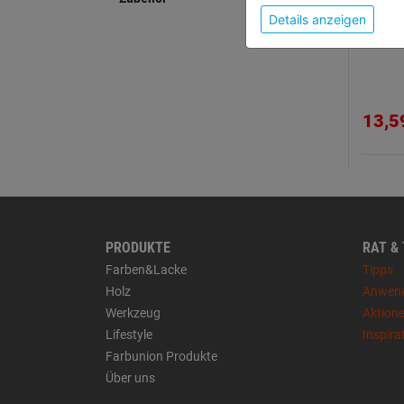
Details anzeigen
Maur
13,5
PRODUKTE
RAT &
Farben&Lacke
Tipps
Holz
Anwen
Werkzeug
Aktion
Lifestyle
Inspira
Farbunion Produkte
Über uns