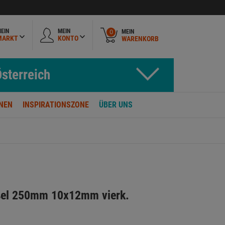
EIN
MEIN
MEIN
0
MARKT
KONTO
WARENKORB
sterreich
NEN
INSPIRATIONSZONE
ÜBER UNS
ißel 250mm 10x12mm vierk.