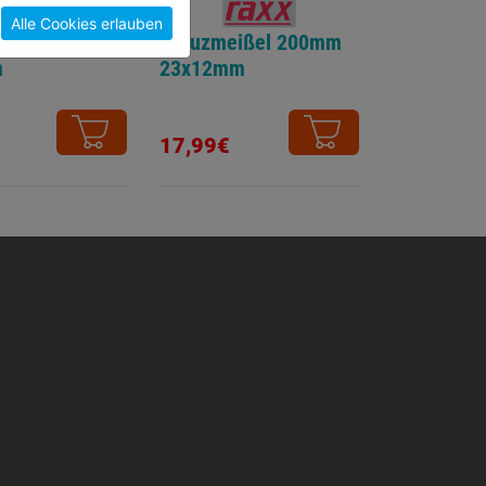
Alle Cookies erlauben
meißel 230mm
Kreuzmeißel 200mm
m
23x12mm
17,99€