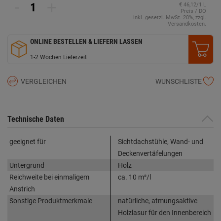
-
+
€ 46,12/1 L
Preis / DO
inkl. gesetzl. MwSt. 20%, zzgl.
Versandkosten.
ONLINE BESTELLEN & LIEFERN LASSEN
1-2 Wochen Lieferzeit
VERGLEICHEN
WUNSCHLISTE
Technische Daten
geeignet für
Sichtdachstühle, Wand- und
Deckenvertäfelungen
Untergrund
Holz
Reichweite bei einmaligem
ca. 10 m²/l
Anstrich
Sonstige Produktmerkmale
natürliche, atmungsaktive
Holzlasur für den Innenbereich