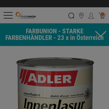
0
FARBUNION - STARKE
FARBENHÄNDLER - 23 x in Österreich