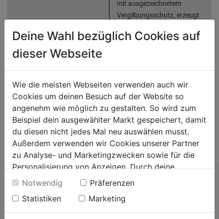
mit ausgezeichnetem
Vergilbungsschutz, erzeugt
schönen Natureffekt, einfache
Deine Wahl bezüglich Cookies auf
Verarbeitung
dieser Webseite
Bewertung
(0)
Wie die meisten Webseiten verwenden auch wir
Cookies um deinen Besuch auf der Website so
angenehm wie möglich zu gestalten. So wird zum
WEITERE PRODUKTE AUS DIESER
Beispiel dein ausgewählter Markt gespeichert, damit
du diesen nicht jedes Mal neu auswählen musst.
KATEGORIE
Außerdem verwenden wir Cookies unserer Partner
zu Analyse- und Marketingzwecken sowie für die
Personalisierung von Anzeigen. Durch deine
Einwilligung werden die Daten von Drittanbieter,
Notwendig
Präferenzen
unter anderem auch in den USA, verarbeitet.
Statistiken
Marketing
Durch Klick auf "Alle Cookies erlauben" stimmst du
der Verwendung aller Cookies zu. Unter "Details