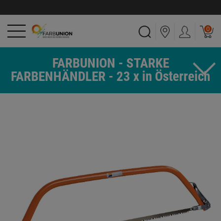
0
FARBUNION - STARKE
FARBENHÄNDLER - 23 x in Österreich