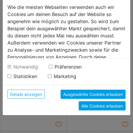
KATEGORIE
Wie die meisten Webseiten verwenden auch wir
Cookies um deinen Besuch auf der Website so
angenehm wie möglich zu gestalten. So wird zum
Beispiel dein ausgewählter Markt gespeichert, damit
du diesen nicht jedes Mal neu auswählen musst.
Außerdem verwenden wir Cookies unserer Partner
zu Analyse- und Marketingzwecken sowie für die
Personalisierung von Anzeigen. Durch deine
Einwilligung werden die Daten von Drittanbieter,
Notwendig
Präferenzen
unter anderem auch in den USA, verarbeitet.
Statistiken
Marketing
Durch Klick auf "Alle Cookies erlauben" stimmst du
der Verwendung aller Cookies zu. Unter "Details
Metallsägeblatt Sandcut
Feinsäge ProfCut ger. 250mm
anzeigen" findest du alle Infos zu den
Details anzeigen
Ausgewählte Cookies erlauben
300mm 2er SB
unterschiedlichen Cookies, unter "Cookies
Alle Cookies erlauben
Konfigurieren" kannst du auswählen, welche Cookies
14,59€
14,59€
du zulassen möchtest und welche nicht.
Weitere Informationen findest du in unserer
Datenschutzerklärung
.