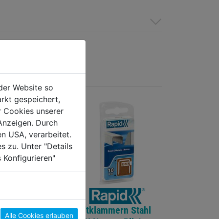
der Website so
rkt gespeichert,
r Cookies unserer
Anzeigen. Durch
en USA, verarbeitet.
s zu. Unter "Details
 Konfigurieren"
mmern Stahl
Heftklammern Stahl
Alle Cookies erlauben