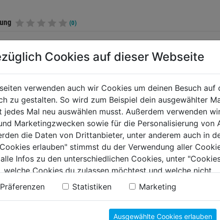
tung
(0)
züglich Cookies auf dieser Webseite
TERE PRODUKTE AUS DIESER KATEGORIE
seiten verwenden auch wir Cookies um deinen Besuch auf 
 zu gestalten. So wird zum Beispiel dein ausgewählter Ma
ht jedes Mal neu auswählen musst. Außerdem verwenden wi
 und Marketingzwecken sowie für die Personalisierung von 
erden die Daten von Drittanbieter, unter anderem auch in d
e Cookies erlauben" stimmst du der Verwendung aller Cookie
 alle Infos zu den unterschiedlichen Cookies, unter "Cookies
, welche Cookies du zulassen möchtest und welche nicht.
n findest du in unserer
Datenschutzerklärung
.
Präferenzen
Statistiken
Marketing
lammern Stahl
Heftklammern Stahl
Heftkla
Ausgewählte Cookies erlauben