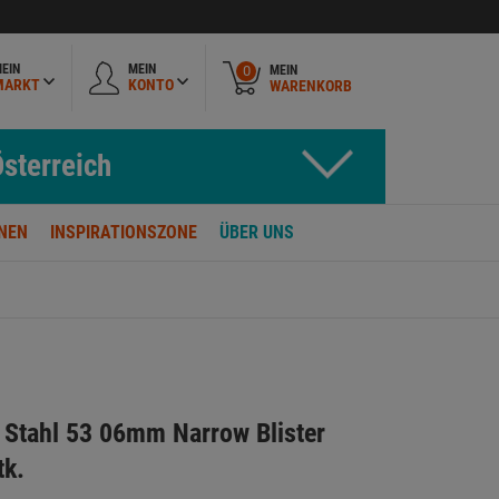
EIN
MEIN
MEIN
0
MARKT
KONTO
WARENKORB
sterreich
NEN
INSPIRATIONSZONE
ÜBER UNS
Stahl 53 06mm Narrow Blister
tk.