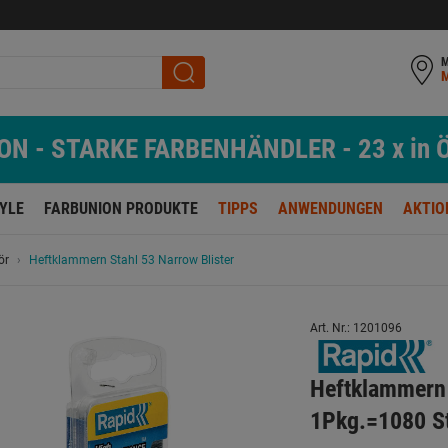
M
N - STARKE FARBENHÄNDLER - 23 x in Ö
TYLE
FARBUNION PRODUKTE
TIPPS
ANWENDUNGEN
AKTIO
ör
Heftklammern Stahl 53 Narrow Blister
Art. Nr.: 1201096
Heftklammern 
1Pkg.=1080 S