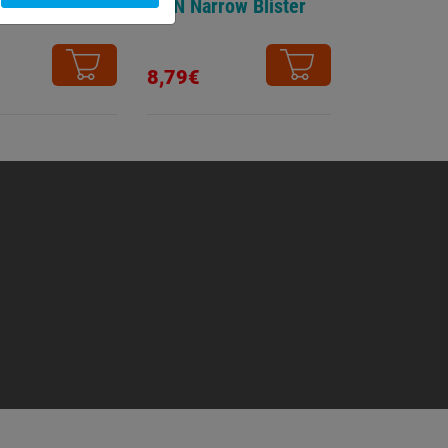
w Blister
BMN Narrow Blister
8,79€