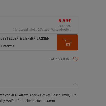
5,59€
Preis / PAK
inkl. gesetzl. MwSt. 20%, zzgl. Versandkosten.
 BESTELLEN & LIEFERN LASSEN
 Lieferzeit
WUNSCHLISTE
räte von AEG, Arrow Black & Decker, Bosch, KWB, Lux,
nley, Wolfcraft. Rückenbreite: 11,4 mm