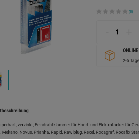
(0)
-
+
ONLINE
2-5 Tage
tbeschreibung
uperhart, verzinkt, Feindrahtklammer für Hand- und Elektrotacker für Ge
, Mekano, Novus, Prianha, Rapid, Rawlplug, Rexel, Rocagraf, Rocafix Sta