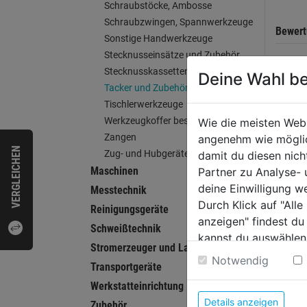
Schraubstöcke, Ambosse
Schraubzwingen, Spannwerkzeuge
Bewer
Sonstige Handwerkzeuge
Stecknusseinsätze und Zubehör
Stecknusskassetten
Deine Wahl be
Tacker und Zubehör
WEI
Tischlerwerkzeuge
Werkzeugkoffer bestückt
Wie die meisten Web
Zangen
angenehm wie möglich
VERGLEICHEN
Zug- und Hubgeräte
damit du diesen nic
Maschinen
Partner zu Analyse-
deine Einwilligung w
Messtechnik
Durch Klick auf "All
Reinigungsgeräte
anzeigen" findest du
Schweißtechnik
kannst du auswählen
Stromerzeuger und Ladegeräte
Weitere Informatione
Notwendig
Transportgeräte
Werkstatteinrichtung
Heftk
Details anzeigen
Zubehör