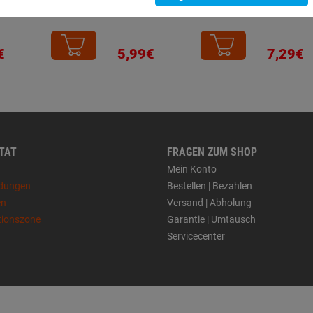
arrow Blister
53 Narrow Blister
13 Narro
€
5,99€
7,29€
 TAT
FRAGEN ZUM SHOP
Mein Konto
dungen
Bestellen | Bezahlen
en
Versand | Abholung
tionszone
Garantie | Umtausch
Servicecenter