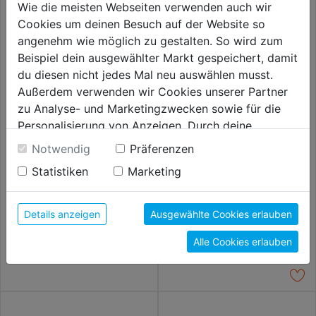
Wie die meisten Webseiten verwenden auch wir
Cookies um deinen Besuch auf der Website so
angenehm wie möglich zu gestalten. So wird zum
Beispiel dein ausgewählter Markt gespeichert, damit
du diesen nicht jedes Mal neu auswählen musst.
Außerdem verwenden wir Cookies unserer Partner
zu Analyse- und Marketingzwecken sowie für die
Personalisierung von Anzeigen. Durch deine
Baueimer schwarz 20l DM
Einwilligung werden die Daten von Drittanbieter,
35,5cm Höhe 26,5cm m.
Notwendig
Präferenzen
Nasenbügel
unter anderem auch in den USA, verarbeitet.
Statistiken
Marketing
Durch Klick auf "Alle Cookies erlauben" stimmst du
4,99€
Farbpuder in Flasche 180g
der Verwendung aller Cookies zu. Unter "Details
anzeigen" findest du alle Infos zu den
Details anzeigen
Ausgewählte Cookies erlauben
5,59€
unterschiedlichen Cookies, unter "Cookies
Alle Cookies erlauben
Konfigurieren" kannst du auswählen, welche Cookies
du zulassen möchtest und welche nicht.
Weitere Informationen findest du in unserer
Datenschutzerklärung
.