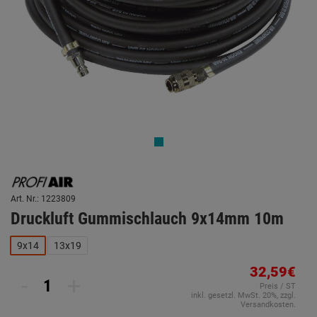
Art. Nr.: 1223809
Druckluft Gummischlauch 9x14mm 10m
9x14
13x19
32,59€
-
+
Preis / ST
inkl. gesetzl. MwSt. 20%, zzgl.
Versandkosten.