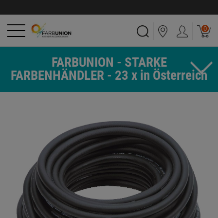
0
FARBUNION - STARKE
FARBENHÄNDLER - 23 x in Österreich