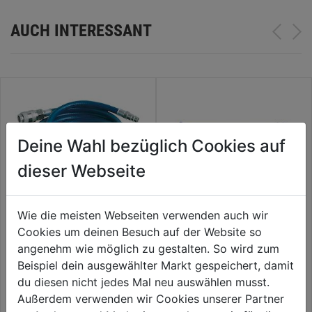
AUCH INTERESSANT
Deine Wahl bezüglich Cookies auf
dieser Webseite
Wie die meisten Webseiten verwenden auch wir
Cookies um deinen Besuch auf der Website so
Druckluftschlauchset 10m
Spiralschlauch m. Anschlüssen
angenehm wie möglich zu gestalten. So wird zum
Rilsan 10m DM 6x8mm
Beispiel dein ausgewählter Markt gespeichert, damit
du diesen nicht jedes Mal neu auswählen musst.
26,99€
43,99€
Außerdem verwenden wir Cookies unserer Partner