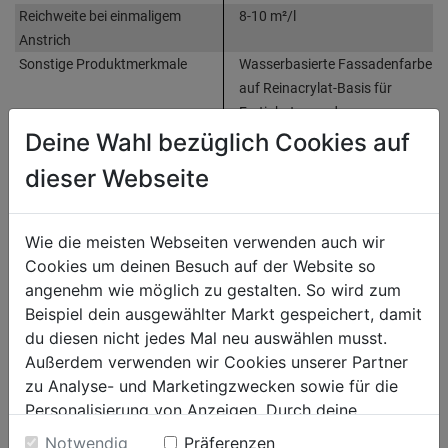
Reichweite bei einmaligem
8-10 m²/l
Anstrich
Sonstige Produktmerkmale
Wasserbasierte Fassadenfarbe
auf Reinacrylat-Basis für
Fertigbeton und
Faserzementplatten
Deine Wahl bezüglich Cookies auf
dieser Webseite
Bewertung
(0)
Wie die meisten Webseiten verwenden auch wir
Cookies um deinen Besuch auf der Website so
HERSTELLERINFORMATIONEN
angenehm wie möglich zu gestalten. So wird zum
Beispiel dein ausgewählter Markt gespeichert, damit
du diesen nicht jedes Mal neu auswählen musst.
Außerdem verwenden wir Cookies unserer Partner
WEITERE PRODUKTE AUS DIESER
zu Analyse- und Marketingzwecken sowie für die
Personalisierung von Anzeigen. Durch deine
KATEGORIE
Einwilligung werden die Daten von Drittanbieter,
Notwendig
Präferenzen