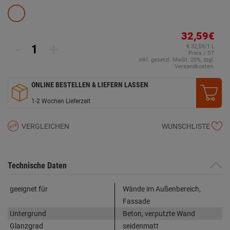
32,59€
-
+
€ 32,59/1 L
Preis / ST
inkl. gesetzl. MwSt. 20%, zzgl.
Versandkosten.
ONLINE BESTELLEN & LIEFERN LASSEN
1-2 Wochen Lieferzeit
VERGLEICHEN
WUNSCHLISTE
Technische Daten
geeignet für
Wände im Außenbereich,
Fassade
Untergrund
Beton, verputzte Wand
Glanzgrad
seidenmatt