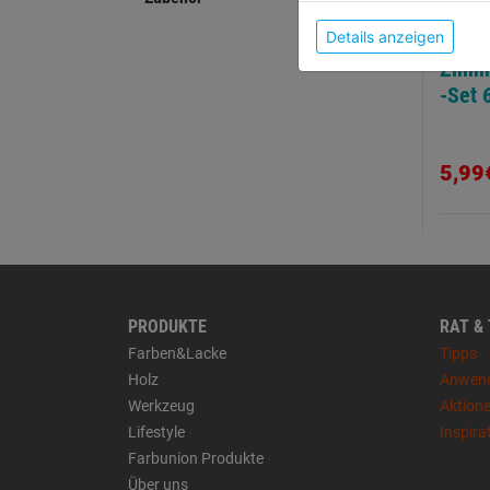
Details anzeigen
Zimme
-Set 
5,99
PRODUKTE
RAT &
Farben&Lacke
Tipps
Holz
Anwen
Werkzeug
Aktion
Lifestyle
Inspira
Farbunion Produkte
Über uns