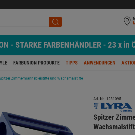
M
N - STARKE FARBENHÄNDLER - 23 x in Ö
TYLE
FARBUNION PRODUKTE
TIPPS
ANWENDUNGEN
AKTIO
Spitzer Zimmermannsbleistifte und Wachsmalstifte
Art. Nr.: 1231095
Spitzer Zimme
Wachsmalstift