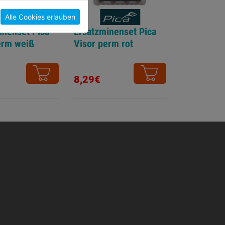
Alle Cookies erlauben
inenset Pica
Ersatzminenset Pica
erm weiß
Visor perm rot
8,29€