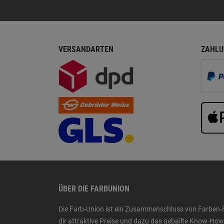
VERSANDARTEN
ZAHLU
ÜBER DIE FARBUNION
Die Farb-Union ist ein Zusammenschluss von Farben-
dir attraktive Preise und dazu das geballte Know-H