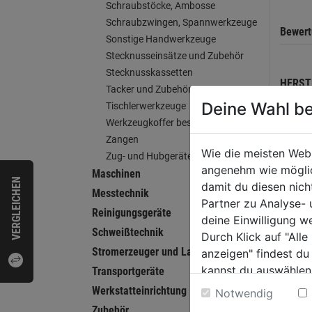
Schraubstöcke, Ambosse
Schraubzwingen, Spannwerkzeuge
Bewer
Sonstige Handwerkzeuge
Stecknusseinsätze und Zubehör
Stecknusskassetten
HERST
Tacker und Zubehör
Deine Wahl be
Tischlerwerkzeuge
Werkzeugkoffer bestückt
Zangen
Wie die meisten Web
WEI
Zug- und Hubgeräte
angenehm wie möglich
Maschinen
VERGLEICHEN
damit du diesen nic
Messtechnik
Partner zu Analyse-
Reinigungsgeräte
deine Einwilligung w
Schweißtechnik
Durch Klick auf "All
Stromerzeuger und Ladegeräte
anzeigen" findest du
kannst du auswählen
Transportgeräte
Weitere Informatione
Werkstatteinrichtung
Notwendig
Zubehör