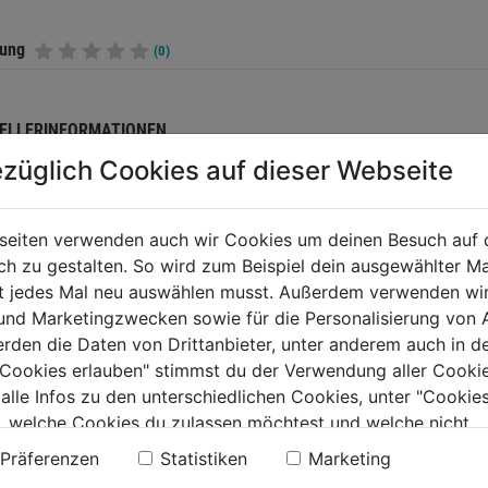
tung
(0)
ELLERINFORMATIONEN
züglich Cookies auf dieser Webseite
seiten verwenden auch wir Cookies um deinen Besuch auf 
TERE PRODUKTE AUS DIESER KATEGORIE
 zu gestalten. So wird zum Beispiel dein ausgewählter Ma
ht jedes Mal neu auswählen musst. Außerdem verwenden wi
 und Marketingzwecken sowie für die Personalisierung von 
erden die Daten von Drittanbieter, unter anderem auch in d
e Cookies erlauben" stimmst du der Verwendung aller Cookie
 alle Infos zu den unterschiedlichen Cookies, unter "Cookies
, welche Cookies du zulassen möchtest und welche nicht.
n findest du in unserer
Datenschutzerklärung
.
Präferenzen
Statistiken
Marketing