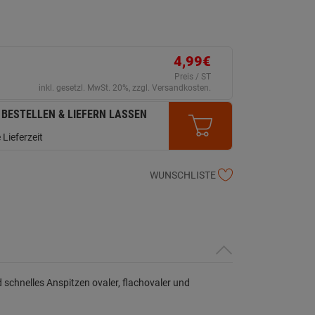
4,99€
Preis / ST
inkl. gesetzl. MwSt. 20%, zzgl. Versandkosten.
 BESTELLEN & LIEFERN LASSEN
 Lieferzeit
WUNSCHLISTE
 schnelles Anspitzen ovaler, flachovaler und