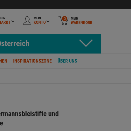
EIN
MEIN
MEIN
0
MARKT
KONTO
WARENKORB
sterreich
NEN
INSPIRATIONSZONE
ÜBER UNS
rmannsbleistifte und
e