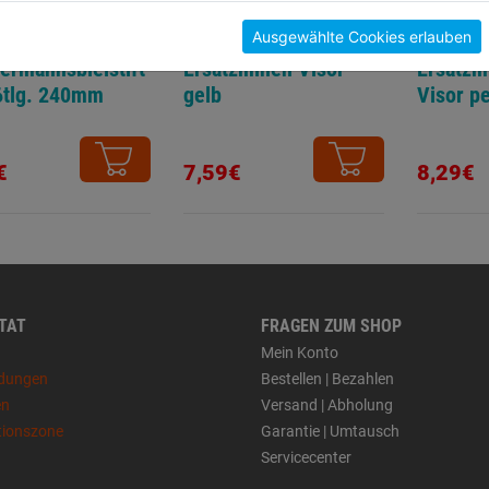
Ausgewählte Cookies erlauben
rmannsbleistift
Ersatzminen Visor
Ersatzm
6tlg. 240mm
gelb
Visor p
€
7,59€
8,29€
 TAT
FRAGEN ZUM SHOP
Mein Konto
dungen
Bestellen | Bezahlen
en
Versand | Abholung
tionszone
Garantie | Umtausch
Servicecenter