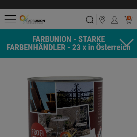
0
FARBUNION - STARKE
FARBENHÄNDLER - 23 x in Österreich