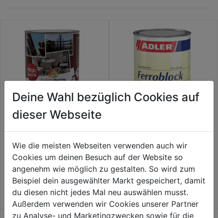
Deine Wahl bezüglich Cookies auf
dieser Webseite
Rostblocker grau
Ferroblock
Wie die meisten Webseiten verwenden auch wir
Cookies um deinen Besuch auf der Website so
33,59€
54,99€
angenehm wie möglich zu gestalten. So wird zum
€ 31,59/1 KG
Beispiel dein ausgewählter Markt gespeichert, damit
du diesen nicht jedes Mal neu auswählen musst.
Außerdem verwenden wir Cookies unserer Partner
zu Analyse- und Marketingzwecken sowie für die