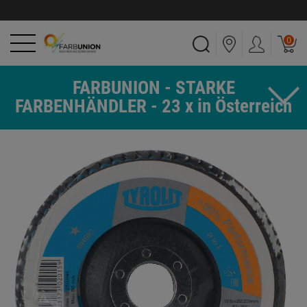
0
FARBUNION - STARKE
FARBENHÄNDLER - 23 x in Österreich