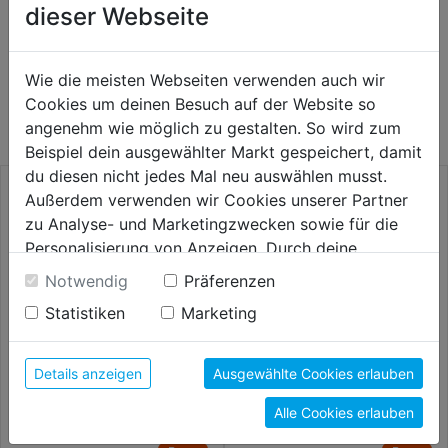
dieser Webseite
WEITERE PRODUKTE AUS DIESER
Wie die meisten Webseiten verwenden auch wir
KATEGORIE
Cookies um deinen Besuch auf der Website so
angenehm wie möglich zu gestalten. So wird zum
Beispiel dein ausgewählter Markt gespeichert, damit
du diesen nicht jedes Mal neu auswählen musst.
Außerdem verwenden wir Cookies unserer Partner
zu Analyse- und Marketingzwecken sowie für die
Personalisierung von Anzeigen. Durch deine
Einwilligung werden die Daten von Drittanbieter,
Notwendig
Präferenzen
unter anderem auch in den USA, verarbeitet.
Statistiken
Marketing
Durch Klick auf "Alle Cookies erlauben" stimmst du
der Verwendung aller Cookies zu. Unter "Details
anzeigen" findest du alle Infos zu den
Details anzeigen
Ausgewählte Cookies erlauben
unterschiedlichen Cookies, unter "Cookies
Kegelbürste gewellt M14
Topfbürste gezopft M14 DM
Alle Cookies erlauben
Konfigurieren" kannst du auswählen, welche Cookies
100mm DM 100mm Stahldraht
65mm
0,30mm
du zulassen möchtest und welche nicht.