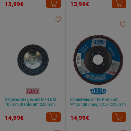
13,99€
13,99€
Weitere Informationen findest du in unserer
Datenschutzerklärung
.
Kegelbürste gewellt M14 DM
Schleifvlies mittel Premium
100mm Stahldraht 0,30mm
***Conditioning 125x22,23mm
14,99€
14,99€