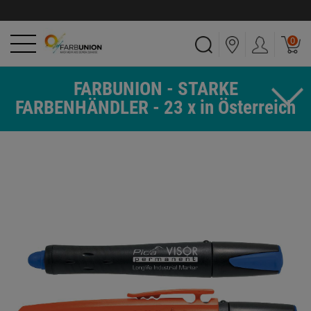
0
FARBUNION - STARKE
FARBENHÄNDLER - 23 x in Österreich