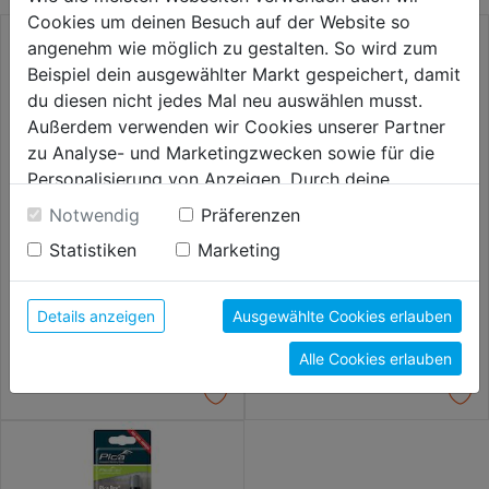
Cookies um deinen Besuch auf der Website so
angenehm wie möglich zu gestalten. So wird zum
Beispiel dein ausgewählter Markt gespeichert, damit
du diesen nicht jedes Mal neu auswählen musst.
Außerdem verwenden wir Cookies unserer Partner
zu Analyse- und Marketingzwecken sowie für die
Personalisierung von Anzeigen. Durch deine
Einwilligung werden die Daten von Drittanbieter,
Notwendig
Präferenzen
unter anderem auch in den USA, verarbeitet.
Statistiken
Marketing
Durch Klick auf "Alle Cookies erlauben" stimmst du
Dry Minen-Set Graphit
Automatic Pen Pica DRY
der Verwendung aller Cookies zu. Unter "Details
Longlife
anzeigen" findest du alle Infos zu den
Details anzeigen
Ausgewählte Cookies erlauben
unterschiedlichen Cookies, unter "Cookies
13,99€
18,99€
Alle Cookies erlauben
Konfigurieren" kannst du auswählen, welche Cookies
du zulassen möchtest und welche nicht.
Weitere Informationen findest du in unserer
Datenschutzerklärung
.