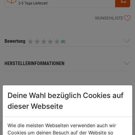
2-5 Tage Lieferzeit
WUNSCHLISTE
Bewertung
(0)
HERSTELLERINFORMATIONEN
Deine Wahl bezüglich Cookies auf
WEITERE PRODUKTE AUS DIESER
KATEGORIE
dieser Webseite
Wie die meisten Webseiten verwenden auch wir
Cookies um deinen Besuch auf der Website so