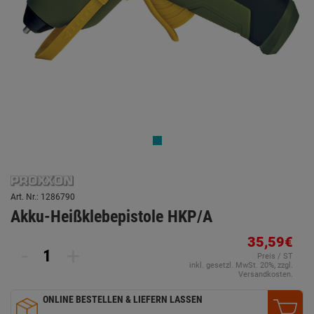
Art. Nr.: 1286790
Akku-Heißklebepistole HKP/A
35,59€
-
+
Preis / ST
inkl. gesetzl. MwSt. 20%, zzgl.
Versandkosten.
ONLINE BESTELLEN & LIEFERN LASSEN