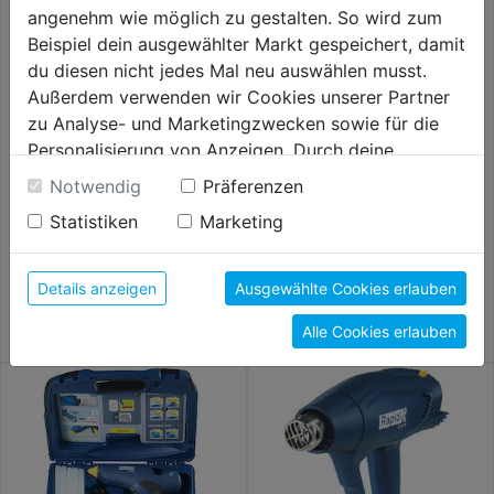
angenehm wie möglich zu gestalten. So wird zum
Beispiel dein ausgewählter Markt gespeichert, damit
du diesen nicht jedes Mal neu auswählen musst.
Außerdem verwenden wir Cookies unserer Partner
zu Analyse- und Marketingzwecken sowie für die
Personalisierung von Anzeigen. Durch deine
Einwilligung werden die Daten von Drittanbieter,
Notwendig
Präferenzen
unter anderem auch in den USA, verarbeitet.
Klebepistole CG 270 Blister f.
Heißluftgebläse-Set 2000 W
Statistiken
Marketing
Durch Klick auf "Alle Cookies erlauben" stimmst du
Klebesticks 12mm
WB2000HLG
der Verwendung aller Cookies zu. Unter "Details
36,59€
44,99€
anzeigen" findest du alle Infos zu den
Details anzeigen
Ausgewählte Cookies erlauben
unterschiedlichen Cookies, unter "Cookies
Alle Cookies erlauben
Konfigurieren" kannst du auswählen, welche Cookies
du zulassen möchtest und welche nicht.
Weitere Informationen findest du in unserer
Datenschutzerklärung
.