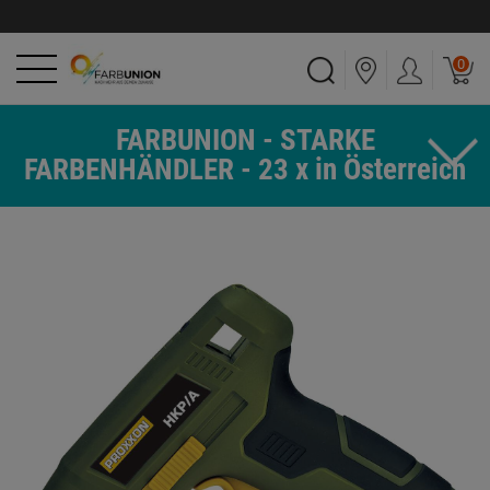
0
FARBUNION - STARKE
FARBENHÄNDLER - 23 x in Österreich