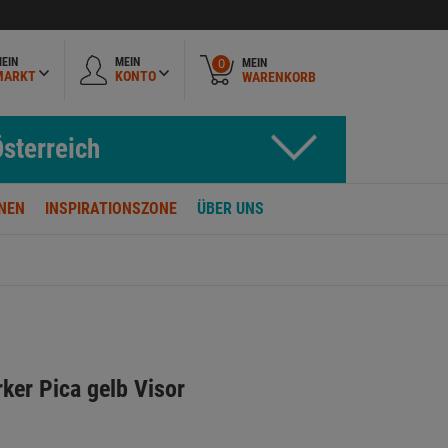
EIN
MEIN
MEIN
0
MARKT
KONTO
WARENKORB
sterreich
NEN
INSPIRATIONSZONE
ÜBER UNS
er Pica gelb Visor