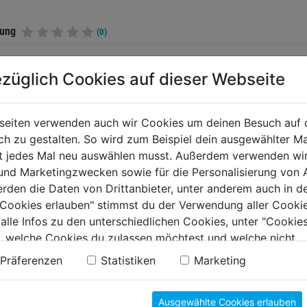
tung
(0)
züglich Cookies auf dieser Webseite
TERE PRODUKTE AUS DIESER KATEGORIE
seiten verwenden auch wir Cookies um deinen Besuch auf 
 zu gestalten. So wird zum Beispiel dein ausgewählter Ma
ht jedes Mal neu auswählen musst. Außerdem verwenden wi
 und Marketingzwecken sowie für die Personalisierung von 
erden die Daten von Drittanbieter, unter anderem auch in d
e Cookies erlauben" stimmst du der Verwendung aller Cookie
 alle Infos zu den unterschiedlichen Cookies, unter "Cookies
, welche Cookies du zulassen möchtest und welche nicht.
n findest du in unserer
Datenschutzerklärung
.
Präferenzen
Statistiken
Marketing
inen-Set Graphit
Automatic Pen Pica
Metalls
Ausgewählte Cookies erlauben