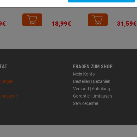
DRY Longlife
Anreiß-
9€
18,99€
31,59€
 TAT
FRAGEN ZUM SHOP
Mein Konto
dungen
Bestellen | Bezahlen
en
Versand | Abholung
tionszone
Garantie | Umtausch
Servicecenter