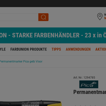
M
N - STARKE FARBENHÄNDLER - 23 x in Ö
TYLE
FARBUNION PRODUKTE
TIPPS
ANWENDUNGEN
AKTIO
Permanentmarker Pica gelb Visor
Art. Nr.: 1294785
Permanentmark