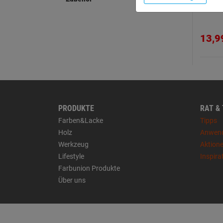
13,9
PRODUKTE
RAT &
Farben&Lacke
Tipps
Holz
Anwen
Werkzeug
Aktion
Lifestyle
Inspira
Farbunion Produkte
Über uns