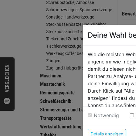
Schraubstöcke, Ambosse
Schraubzwingen, Spannwerkzeuge
Bewer
Sonstige Handwerkzeuge
Stecknusseinsätze und Zubehör
Stecknusskassetten
Deine Wahl be
Tacker und Zubehör
WEI
Tischlerwerkzeuge
Werkzeugkoffer bestückt
Wie die meisten Web
Zangen
angenehm wie möglich
VERGLEICHEN
Zug- und Hubgeräte
damit du diesen nic
Maschinen
Partner zu Analyse-
deine Einwilligung w
Messtechnik
Durch Klick auf "All
Reinigungsgeräte
anzeigen" findest du
Schweißtechnik
kannst du auswählen
Stromerzeuger und Ladegeräte
Weitere Informatione
Notwendig
Transportgeräte
Werkstatteinrichtung
Dry M
Details anzeigen
Zubehör