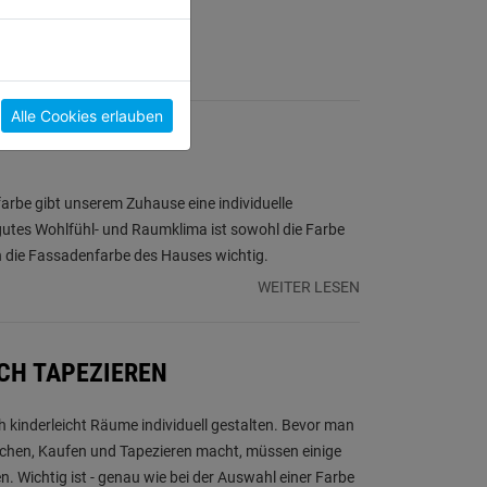
Alle Cookies erlauben
farbe gibt unserem Zuhause eine individuelle
utes Wohlfühl- und Raumklima ist sowohl die Farbe
h die Fassadenfarbe des Hauses wichtig.
WEITER LESEN
CH TAPEZIEREN
h kinderleicht Räume individuell gestalten. Bevor man
chen, Kaufen und Tapezieren macht, müssen einige
. Wichtig ist - genau wie bei der Auswahl einer Farbe