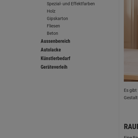
Spezial- und Effektfarben
Holz
Gipskarton
Fliesen
Beton
Aussenbereich
Autolacke
Künstlerbedarf
Geräteverleih
Es gibt
Gestalt
RAU
Eine Ra