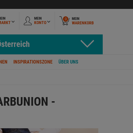
EIN
MEIN
MEIN
0
MARKT
KONTO
WARENKORB
sterreich
NEN
INSPIRATIONSZONE
ÜBER UNS
ARBUNION -