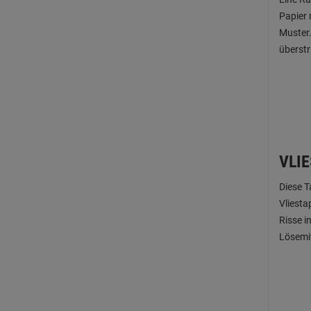
Papier 
Muster.
überstr
VLI
Diese T
Vliesta
Risse i
Lösemit