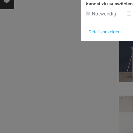
kannst du auswählen
Weitere Informatione
MEH
Notwendig
Details anzeigen