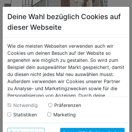
Deine Wahl bezüglich Cookies auf
dieser Webseite
FASSADE
Mit der richtigen Fassadenfarbe, kann man aus jedem Haus ein
Highlight machen. Fassaden sind allen Witterungseinflüssen wie
Wie die meisten Webseiten verwenden auch wir
Regen, Sonne, Frost und Tauwetter unmittelbar ausgesetzt. Umso
Cookies um deinen Besuch auf der Website so
wichtiger ist eine schützende Fassadenfarbe.
angenehm wie möglich zu gestalten. So wird zum
WEITER LESEN
Beispiel dein ausgewählter Markt gespeichert, damit
du diesen nicht jedes Mal neu auswählen musst.
Außerdem verwenden wir Cookies unserer Partner
zu Analyse- und Marketingzwecken sowie für die
Personalisierung von Anzeigen. Durch deine
Einwilligung werden die Daten von Drittanbieter,
Notwendig
Präferenzen
unter anderem auch in den USA, verarbeitet.
Statistiken
Marketing
Durch Klick auf "Alle Cookies erlauben" stimmst du
der Verwendung aller Cookies zu. Unter "Details
anzeigen" findest du alle Infos zu den