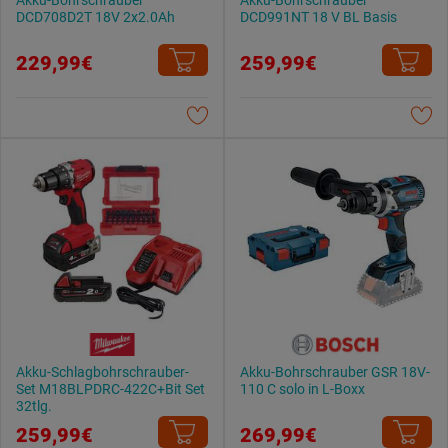
Akku-Bohrschrauber
Akku-Bohrschrauber
DCD708D2T 18V 2x2.0Ah
DCD991NT 18 V BL Basis
229,99€
259,99€
Akku-Schlagbohrschrauber-
Akku-Bohrschrauber GSR 18V-
Set M18BLPDRC-422C+Bit Set
110 C solo in L-Boxx
32tlg.
259,99€
269,99€