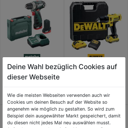
Deine Wahl bezüglich Cookies auf
Akku-Bohrschrauber
Akku-Bohrschrauber 10,8 V 2x
PowerMaxxBS Basic 12V im
2,0 Ah DCD710D2
Koffer (2x2,0 Ah)
dieser Webseite
119,99€
129,99€
Wie die meisten Webseiten verwenden auch wir
Cookies um deinen Besuch auf der Website so
angenehm wie möglich zu gestalten. So wird zum
Beispiel dein ausgewählter Markt gespeichert, damit
du diesen nicht jedes Mal neu auswählen musst.