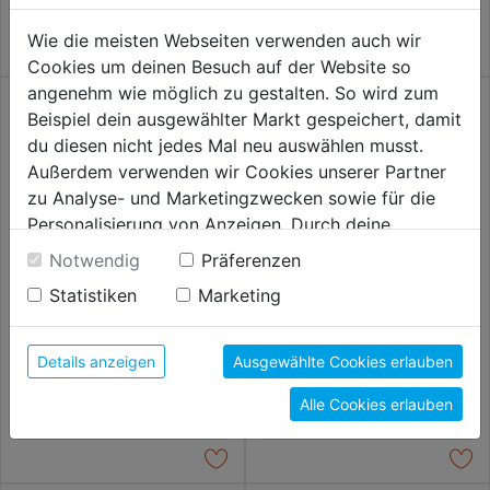
Wie die meisten Webseiten verwenden auch wir
Cookies um deinen Besuch auf der Website so
angenehm wie möglich zu gestalten. So wird zum
Beispiel dein ausgewählter Markt gespeichert, damit
du diesen nicht jedes Mal neu auswählen musst.
Außerdem verwenden wir Cookies unserer Partner
zu Analyse- und Marketingzwecken sowie für die
Personalisierung von Anzeigen. Durch deine
Einwilligung werden die Daten von Drittanbieter,
Notwendig
Präferenzen
unter anderem auch in den USA, verarbeitet.
Statistiken
Marketing
Durch Klick auf "Alle Cookies erlauben" stimmst du
der Verwendung aller Cookies zu. Unter "Details
Akku-Handkreissäge TP-CS
Akku-Handkreissäge DHS680Z
18/190 Set 4,0 Ah
anzeigen" findest du alle Infos zu den
Details anzeigen
Ausgewählte Cookies erlauben
unterschiedlichen Cookies, unter "Cookies
189,98€
259,99€
Alle Cookies erlauben
Konfigurieren" kannst du auswählen, welche Cookies
du zulassen möchtest und welche nicht.
Weitere Informationen findest du in unserer
Datenschutzerklärung
.