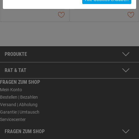
Konfigurieren" kannst du auswählen, welche Cookies
du zulassen möchtest und welche nicht.
Weitere Informationen findest du in unserer
Datenschutzerklärung
.
PRODUKTE
RAT & TAT
FRAGEN ZUM SHOP
Mein Konto
Bestellen | Bezahlen
Versand | Abholung
Garantie | Umtausch
Servicecenter
FRAGEN ZUM SHOP