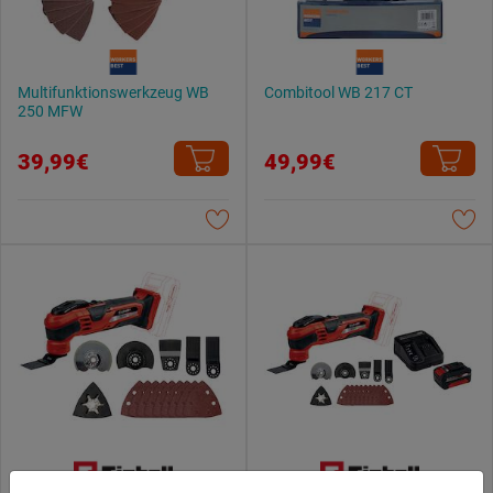
Multifunktionswerkzeug WB
Combitool WB 217 CT
250 MFW
39,99€
49,99€