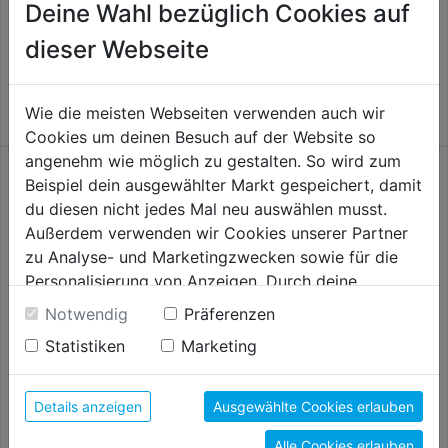
Deine Wahl bezüglich Cookies auf
Akku-Multifunktionswerkzeug
Akku-Multifunktionswerkzeug
Varrito Solo
Varrito Set 4,0 Ah
dieser Webseite
79,99€
119,98€
Wie die meisten Webseiten verwenden auch wir
Cookies um deinen Besuch auf der Website so
angenehm wie möglich zu gestalten. So wird zum
Beispiel dein ausgewählter Markt gespeichert, damit
du diesen nicht jedes Mal neu auswählen musst.
Außerdem verwenden wir Cookies unserer Partner
zu Analyse- und Marketingzwecken sowie für die
Personalisierung von Anzeigen. Durch deine
Einwilligung werden die Daten von Drittanbieter,
Notwendig
Präferenzen
unter anderem auch in den USA, verarbeitet.
Statistiken
Marketing
Durch Klick auf "Alle Cookies erlauben" stimmst du
der Verwendung aller Cookies zu. Unter "Details
Akku-Multitool DCS356NT 18 V
Akku-Multifunktionswerkzeug
Basis
GOP 18V-34 (solo, C)
anzeigen" findest du alle Infos zu den
Details anzeigen
Ausgewählte Cookies erlauben
unterschiedlichen Cookies, unter "Cookies
219,99€
249,99€
Alle Cookies erlauben