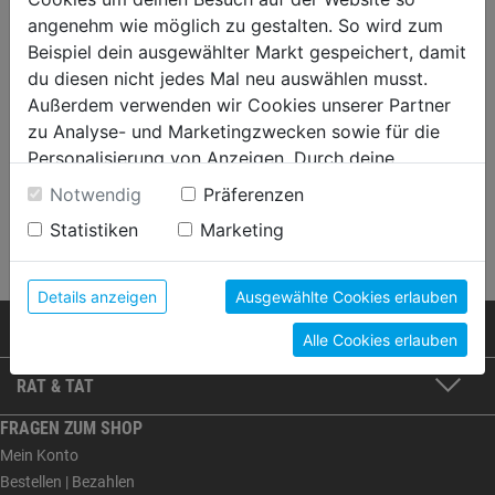
angenehm wie möglich zu gestalten. So wird zum
Beispiel dein ausgewählter Markt gespeichert, damit
du diesen nicht jedes Mal neu auswählen musst.
Außerdem verwenden wir Cookies unserer Partner
zu Analyse- und Marketingzwecken sowie für die
Personalisierung von Anzeigen. Durch deine
Einwilligung werden die Daten von Drittanbieter,
Notwendig
Präferenzen
unter anderem auch in den USA, verarbeitet.
Statistiken
Marketing
Durch Klick auf "Alle Cookies erlauben" stimmst du
der Verwendung aller Cookies zu. Unter "Details
anzeigen" findest du alle Infos zu den
Details anzeigen
Ausgewählte Cookies erlauben
unterschiedlichen Cookies, unter "Cookies
PRODUKTE
Alle Cookies erlauben
Konfigurieren" kannst du auswählen, welche Cookies
du zulassen möchtest und welche nicht.
RAT & TAT
Weitere Informationen findest du in unserer
Datenschutzerklärung
.
FRAGEN ZUM SHOP
Mein Konto
Bestellen | Bezahlen