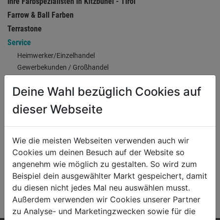
Ihre Farbspezialisten in Kitzbühel - Tirol
Farrow & Ball Farben
Terrastone
Service
Heimwerker/Einzelhandel
Gewerbekunden / Großhandel
individuelle und persönliche Fassadengestaltung
Deine Wahl bezüglich Cookies auf
Über uns
dieser Webseite
SERVICE
Unsere Serviceleistungen und Geschäftbereiche sind:
Wie die meisten Webseiten verwenden auch wir
Heimwerker/Einzelhandel
Cookies um deinen Besuch auf der Website so
angenehm wie möglich zu gestalten. So wird zum
Gewerbekunden/Großhandel
Beispiel dein ausgewählter Markt gespeichert, damit
du diesen nicht jedes Mal neu auswählen musst.
Fassadengestaltung
Außerdem verwenden wir Cookies unserer Partner
zu Analyse- und Marketingzwecken sowie für die