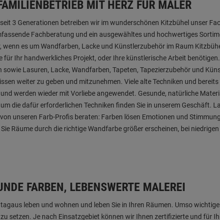
FAMILIENBETRIEB MIT HERZ FÜR MALER
 seit 3 Generationen betreiben wir im wunderschönen Kitzbühel unser Fa
fassende Fachberatung und ein ausgewähltes und hochwertiges Sortimen
, wenn es um Wandfarben, Lacke und Künstlerzubehör im Raum Kitzbühel
e für Ihr handwerkliches Projekt, oder Ihre künstlerische Arbeit benötigen.
 sowie Lasuren, Lacke, Wandfarben, Tapeten, Tapezierzubehör und Künstl
issen weiter zu geben und mitzunehmen. Viele alte Techniken und bereits
 und werden wieder mit Vorliebe angewendet. Gesunde, natürliche Materia
um die dafür erforderlichen Techniken finden Sie in unserem Geschäft. Las
von unseren Farb-Profis beraten: Farben lösen Emotionen und Stimmun
Sie Räume durch die richtige Wandfarbe größer erscheinen, bei niedrig
UNDE FARBEN, LEBENSWERTE MALEREI
 tagaus leben und wohnen und leben Sie in Ihren Räumen. Umso wichtiger
zu setzen. Je nach Einsatzgebiet können wir Ihnen zertifizierte und für