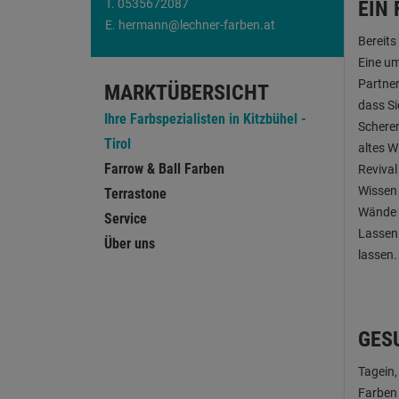
T.
0535672087
EIN 
E.
hermann@lechner-farben.at
Bereits
Eine um
Partner
MARKTÜBERSICHT
dass Si
Ihre Farbspezialisten in Kitzbühel -
Scheren
Tirol
altes W
Farrow & Ball Farben
Revival
Wissen 
Terrastone
Wände 
Service
Lassen 
Über uns
lassen.
GES
Tagein,
Farben 