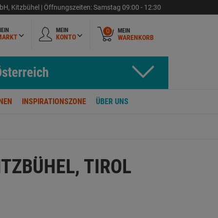
mbH
,
Kitzbühel |
Öffnungszeiten:
Samstag
09:00 - 12:30
EIN
MEIN
MEIN
0
MARKT
KONTO
WARENKORB
sterreich
NEN
INSPIRATIONSZONE
ÜBER UNS
ITZBÜHEL, TIROL