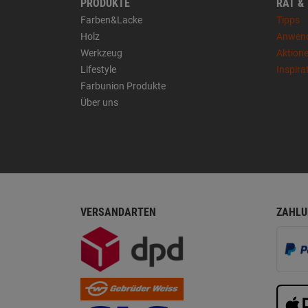
PRODUKTE
RAT &
Farben&Lacke
Tipps
Holz
Anwen
Werkzeug
Aktion
Lifestyle
Inspira
Farbunion Produkte
Über uns
VERSANDARTEN
ZAHLU