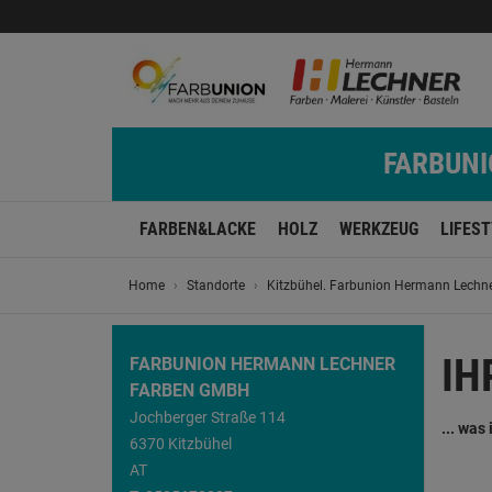
FARBUNIO
FARBEN&LACKE
HOLZ
WERKZEUG
LIFES
Home
Standorte
Kitzbühel. Farbunion Hermann Lech
IH
FARBUNION HERMANN LECHNER
FARBEN GMBH
Jochberger Straße 114
... was
6370 Kitzbühel
AT