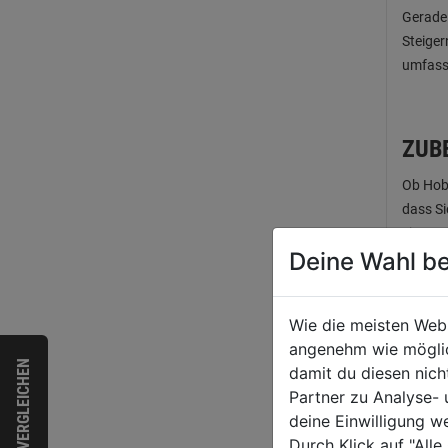
Gerade 
Steiger
umfass
ZUB
Ob Hobb
dass Si
einem M
Deine Wahl be
Kunstpr
Schleif
umfasse
Wie die meisten Web
angenehm wie möglich
VERGLEICHEN
damit du diesen nic
DER
Partner zu Analyse-
deine Einwilligung w
Der ric
Durch Klick auf "All