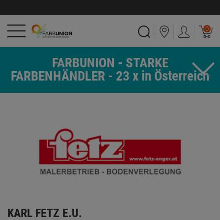
0
FARBUNION - STARKE
FARBENHÄNDLER - 23 x in Österreich
KARL FETZ E.U.