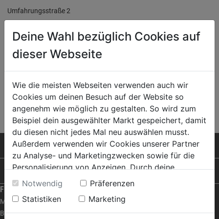
Umfahrungsstraße 2
8184 Anger
Deine Wahl bezüglich Cookies auf
T: 03172365
dieser Webseite
E:
info@fetz-anger.at
Öffnungszeiten:
Wie die meisten Webseiten verwenden auch wir
Mo-Fr: 8:00-12:15 und 14:30-18:00
Cookies um deinen Besuch auf der Website so
zum Standort
angenehm wie möglich zu gestalten. So wird zum
Beispiel dein ausgewählter Markt gespeichert, damit
du diesen nicht jedes Mal neu auswählen musst.
Außerdem verwenden wir Cookies unserer Partner
PRODUKTE
zu Analyse- und Marketingzwecken sowie für die
Personalisierung von Anzeigen. Durch deine
RAT & TAT
Einwilligung werden die Daten von Drittanbieter,
Notwendig
Präferenzen
FRAGEN ZUM SHOP
unter anderem auch in den USA, verarbeitet.
Statistiken
Marketing
Durch Klick auf "Alle Cookies erlauben" stimmst du
Mein Konto
der Verwendung aller Cookies zu. Unter "Details
Bestellen | Bezahlen