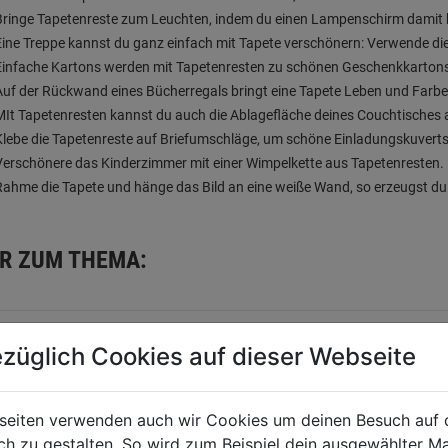
Bringe Tapetenreste zum Leuchten, indem du einen Lampenschirm damit 
Eine Treppe kannst du ganz einfach mit Tapete verschönern: Verwende die 
Einfache Kartons werden mit Tapetenresten zu schönen Geschenkkarton
Auf der Rückwand eines Bücherregals bringt eine Tapete Leben und Farbe
MIt Tapetenresten kannst du auch die Ablagefläche deines Couchtisches
Klebe die Tapetenreste auf Briefumschläge, um schöne Einladungskuverts
Verschönere das Kinderzimmer mit einer Wimpelkette aus Tapetenresten.
Rahme die Tapete und hänge das Bild an eine weiße Wand, so erzeugst d
R ZUM THEMA:
züglich Cookies auf dieser Webseite
UPCYCLING: 
Du hast einen alten Ho
seiten verwenden auch wir Cookies um deinen Besuch auf 
und du möchtest ihn m
 zu gestalten. So wird zum Beispiel dein ausgewählter Ma