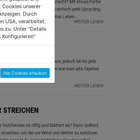
ndstück vom Flohmarkt mitgebracht? Mit etwas Farbe
r Cookies unserer
at auch in deine Wohnung! So einfach geht Upcycling:
Anzeigen. Durch
 du alten Holzsesseln ein zweites Leben.
en USA, verarbeitet.
WEITER LESEN
s zu. Unter "Details
 Konfigurieren"
 ENTFERNEN
anglebig und halten einiges aus, jedoch ist für jede
e Zeit abgelaufen. Wir zeigen wie man alte Tapeten
Alle Cookies erlauben
WEITER LESEN
 STREICHEN
r Holzfenster ist riffig und blättert ab? Dann solltest
 streichen, um Sie vor Wind und Wetter zu schützen.