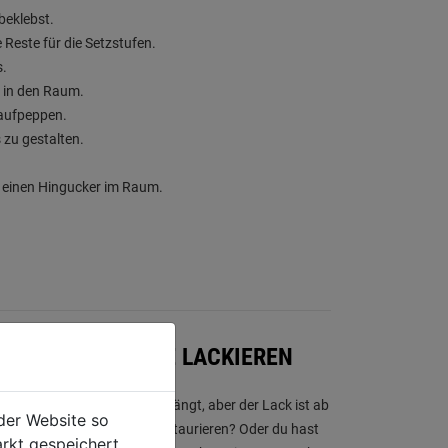
beklebst.
Reste für die Setzstufen.
s.
 in den Raum.
 aufpeppen.
 zu gestalten.
u einen Hingucker im Raum.
ALTE HOLZSTÜHLE LACKIEREN
lzsessel, an dem dein Herz hängt, aber der Lack ist ab
der Website so
it einem neuen Anstrich restaurieren? Oder du hast
rkt gespeichert,