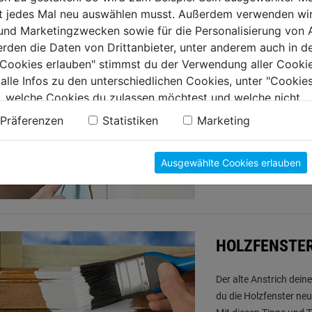
ein interessantes Fu
ht jedes Mal neu auswählen musst. Außerdem verwenden wi
passt dieses alte Unik
 und Marketingzwecken sowie für die Personalisierung von 
Mit diesen Tipps gibst
erden die Daten von Drittanbieter, unter anderem auch in d
e Cookies erlauben" stimmst du der Verwendung aller Cookie
 alle Infos zu den unterschiedlichen Cookies, unter "Cookies
, welche Cookies du zulassen möchtest und welche nicht.
ALTE TAPETE
n findest du in unserer
Datenschutzerklärung
.
Präferenzen
Statistiken
Marketing
Tapeten sind ziemlich l
Tapetenwand einmal di
Ausgewählte Cookies erlauben
ablöst.
HOLZFENSTER
Der alte Anstrich deine
du die Holzfenster neu