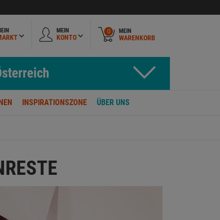
EIN
MEIN
MEIN
0
MARKT
KONTO
WARENKORB
sterreich
NEN
INSPIRATIONSZONE
ÜBER UNS
NRESTE