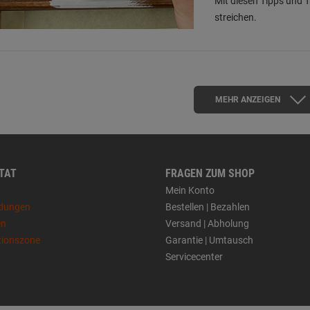
Mit diesen Tipps und T
streichen.
MEHR ANZEIGEN
 TAT
FRAGEN ZUM SHOP
Mein Konto
dungen
Bestellen | Bezahlen
en
Versand | Abholung
tionszone
Garantie | Umtausch
Servicecenter