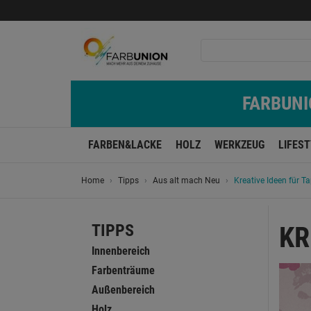
FARBUNIO
FARBEN&LACKE
HOLZ
WERKZEUG
LIFES
Home
Tipps
Aus alt mach Neu
Kreative Ideen für T
TIPPS
KR
Innenbereich
Farbenträume
Außenbereich
Holz