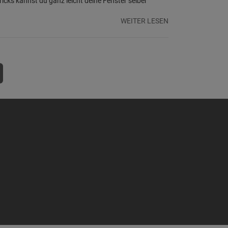
ricks kannst du ganz leicht deine Fenster selber
WEITER LESEN