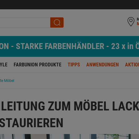
M
N - STARKE FARBENHÄNDLER - 23 x in Ö
TYLE
FARBUNION PRODUKTE
TIPPS
ANWENDUNGEN
AKTIO
lte Möbel
LEITUNG ZUM MÖBEL LACK
STAURIEREN