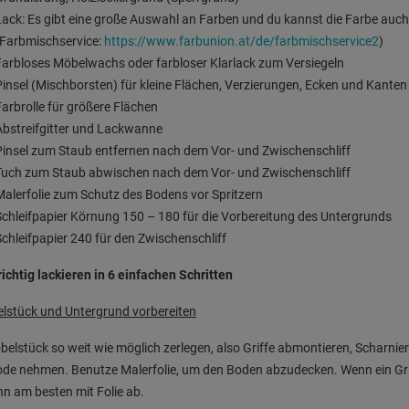
Lack: Es gibt eine große Auswahl an Farben und du kannst die Farbe au
(Farbmischservice:
https://www.farbunion.at/de/farbmischservice2
)
Farbloses Möbelwachs oder farbloser Klarlack zum Versiegeln
Pinsel (Mischborsten) für kleine Flächen, Verzierungen, Ecken und Kanten
Farbrolle für größere Flächen
Abstreifgitter und Lackwanne
Pinsel zum Staub entfernen nach dem Vor- und Zwischenschliff
Tuch zum Staub abwischen nach dem Vor- und Zwischenschliff
Malerfolie zum Schutz des Bodens vor Spritzern
Schleifpapier Körnung 150 – 180 für die Vorbereitung des Untergrunds
Schleifpapier 240 für den Zwischenschliff
ichtig lackieren in 6 einfachen Schritten
lstück und Untergrund vorbereiten
elstück so weit wie möglich zerlegen, also Griffe abmontieren, Scharnie
 nehmen. Benutze Malerfolie, um den Boden abzudecken. Wenn ein Griff
hn am besten mit Folie ab.