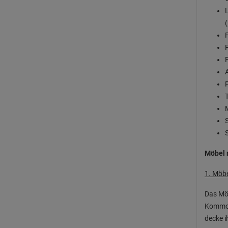
Möbel r
1. Möbe
Das Möb
Kommode
decke i