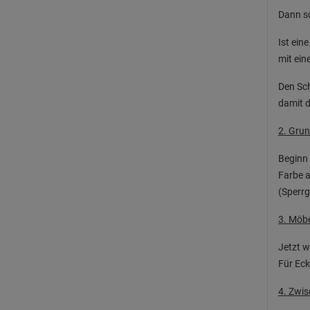
Dann sc
Ist ein
mit ein
Den Sch
damit 
2. Gru
Beginn 
Farbe a
(Sperrg
3. Möbe
Jetzt w
Für Eck
4. Zwis