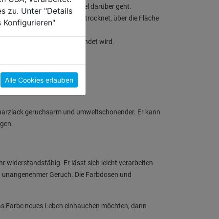
em man nochmal mit dem Pinsel darüber geht.
s zu. Unter "Details
agen. Noch bevor der Lack antrocknet, über die Fläche
 Konfigurieren"
ten abgerundete Rolle verwendet wird.
ite zur anderen streichen.
Alle Cookies erlauben
nstharzlack geruchsarm und umweltschonender. Er kann
igen.
 widerstandsfähig. Er lässt sich leicht verarbeiten
in unangenehmer Geruch. Die Farbdosen und
was Farbe neues Leben einhauchen möchten, dann