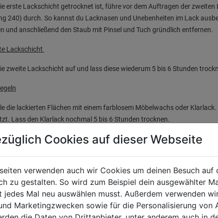
e erste Lackschicht getrocknet ist, führe vor dem Auftragen der zweiten 
ng 240) durch. So kannst du Lacknasen und Unebenheiten im Lack ausbe
en und anschließend den Staub mit Pinsel und Tuch gründlich entfernen.
te Lackschicht
ie zweite Lackschicht auf und lass diese wiederum 5 bis 6 Stunden troc
iegeln
le die lackierten Flächen mit einem farblosem Möbelwachs oder Klarlack
zt. Lass den Klarlack nochmal 5 bis 6 Stunden trocknen.
züglich Cookies auf dieser Webseite
zum Vermeiden von Lackierfehlern
seiten verwenden auch wir Cookies um deinen Besuch auf 
Wenn das Möbelstück Füße hat, so dreh es zu Beginn um und beginnen mit
 zu gestalten. So wird zum Beispiel dein ausgewählter Ma
sind, kannst du das Möbelstück wieder hinstellen und den Rest lackieren. 
ht jedes Mal neu auswählen musst. Außerdem verwenden wi
paar Hölzer, damit die untere Kante nicht mit dem Boden verklebt und absp
 und Marketingzwecken sowie für die Personalisierung von 
Rühr den Lack auf, damit sich Pigmente und Lösungsmittel vermischen.
erden die Daten von Drittanbieter, unter anderem auch in d