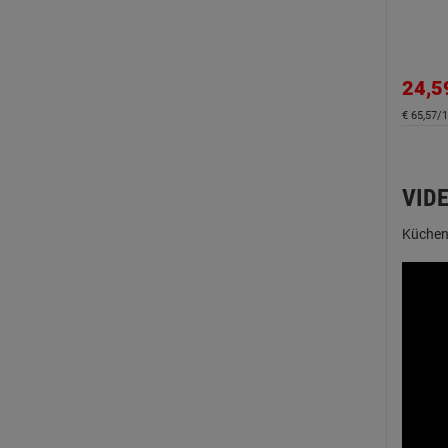
24,5
€ 65,57/1
VID
Küchenf