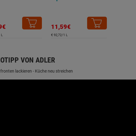
9€
11,59€
 L
€ 92,72/1 L
EOTIPP VON ADLER
ronten lackieren - Küche neu streichen