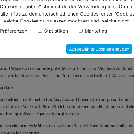
Feine Bläschen, die beim Aufrollen entstehen, lassen sich entfernen, ind
e Cookies erlauben" stimmst du der Verwendung aller Cookie
Bildet der Lack Nasen oder fängt er an zu laufen, hast du zu dick aufgetr
 alle Infos zu den unterschiedlichen Cookies, unter "Cookies
mit einem Pinsel streichen, um überflüssigen Lack zu entfernen.
, welche Cookies du zulassen möchtest und welche nicht.
Sichtbare Übergänge können vermieden werden, indem eine an beiden Sei
n findest du in unserer
Datenschutzerklärung
.
Präferenzen
Statistiken
Marketing
Für ein gleichmäßiges Ergebnis in Richtung der Holzmaserung von einer Se
r Lack eignet sich zum Lackieren von Möbelstücken?
Ausgewählte Cookies erlauben
ck
ck auf Wasserbasis hat eine gute Deckkraft und ist im Vergleich zu Ku
ser verdünnt werden. Pinsel und Roller lassen sich leicht mit Wasser rein
arzlack
rzlack ist im Unterschied zu Acryllack auf Lösemitteln aufgebaut und sehr
t eine starke Deckkraft. Beim Streichen entstehen Ausdünstungen und e
hwerkzeuge müssen eigens entsorgt werden.
u also einem alten Möbelstück, wie zum Beispiel einer Kommode mit et
sich Acryllack sehr gut.