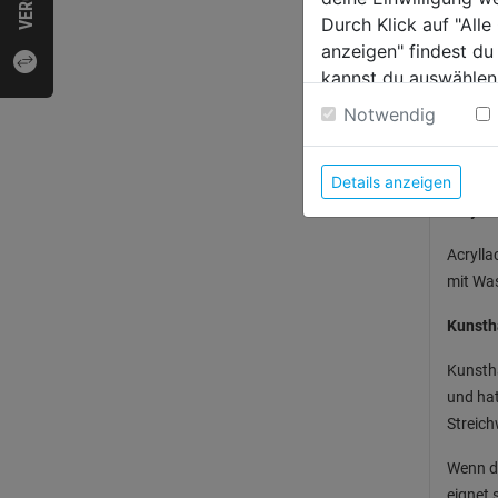
Durch Klick auf "All
anzeigen" findest du
kannst du auswählen
Weitere Informatione
Notwendig
Welche
Details anzeigen
Acrylla
Acrylla
mit Was
Kunsth
Kunstha
und ha
Streic
Wenn d
eignet 