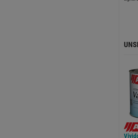
UNS
Vivid