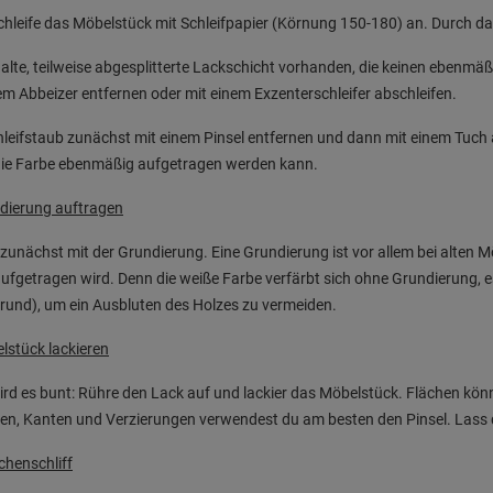
hleife das Möbelstück mit Schleifpapier (Körnung 150-180) an. Durch das
e alte, teilweise abgesplitterte Lackschicht vorhanden, die keinen eben
em Abbeizer entfernen oder mit einem Exzenterschleifer abschleifen.
leifstaub zunächst mit einem Pinsel entfernen und dann mit einem Tuch ab
die Farbe ebenmäßig aufgetragen werden kann.
ndierung auftragen
zunächst mit der Grundierung. Eine Grundierung ist vor allem bei alten M
ufgetragen wird. Denn die weiße Farbe verfärbt sich ohne Grundierung, 
rund), um ein Ausbluten des Holzes zu vermeiden.
lstück lackieren
ird es bunt: Rühre den Lack auf und lackier das Möbelstück. Flächen kön
en, Kanten und Verzierungen verwendest du am besten den Pinsel. Lass 
chenschliff