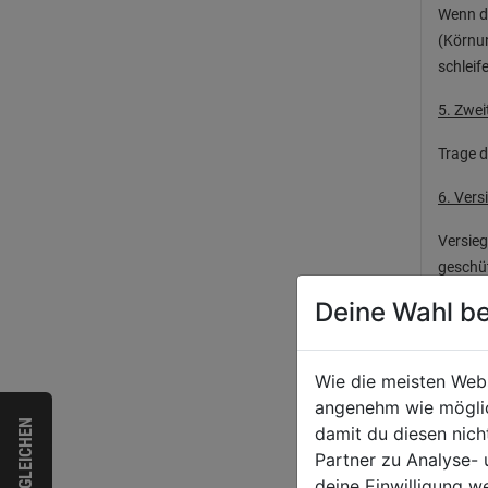
Wenn di
(Körnu
schleif
5. Zwei
Trage d
6. Vers
Versieg
geschüt
Deine Wahl be
Tipps 
Wie die meisten Web
angenehm wie möglich
VERGLEICHEN
damit du diesen nic
Partner zu Analyse-
deine Einwilligung w