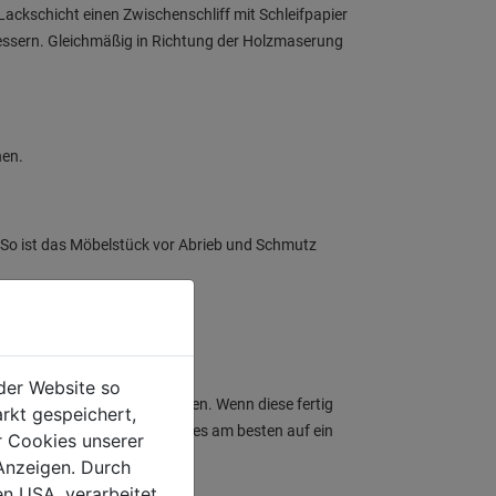
Lackschicht einen Zwischenschliff mit Schleifpapier
ssern. Gleichmäßig in Richtung der Holzmaserung
knen.
. So ist das Möbelstück vor Abrieb und Schmutz
der Website so
 dem Lackieren bei den Füßen. Wenn diese fertig
rkt gespeichert,
Hat es keine Füße, dann stell es am besten auf ein
r Cookies unserer
littert.
Anzeigen. Durch
en USA, verarbeitet.