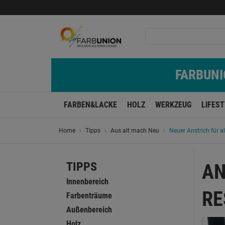
FARBUNIO
FARBEN&LACKE
HOLZ
WERKZEUG
LIFES
Home
Tipps
Aus alt mach Neu
Neuer Anstrich für a
TIPPS
AN
Innenbereich
RE
Farbenträume
Außenbereich
Holz