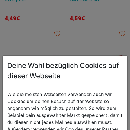
Kleberpinsel
Flächenstreicher
4,49€
4,59€
Deine Wahl bezüglich Cookies auf
dieser Webseite
Wie die meisten Webseiten verwenden auch wir
Cookies um deinen Besuch auf der Website so
angenehm wie möglich zu gestalten. So wird zum
Heizkörperpinsel kurz
Flachpinsel
Beispiel dein ausgewählter Markt gespeichert, damit
du diesen nicht jedes Mal neu auswählen musst.
4,59€
4,69€
Außerdem verwenden wir Cookies unserer Partner