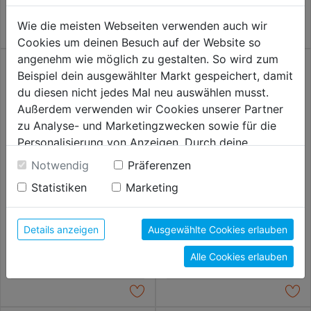
Wie die meisten Webseiten verwenden auch wir
Cookies um deinen Besuch auf der Website so
angenehm wie möglich zu gestalten. So wird zum
Beispiel dein ausgewählter Markt gespeichert, damit
du diesen nicht jedes Mal neu auswählen musst.
Außerdem verwenden wir Cookies unserer Partner
zu Analyse- und Marketingzwecken sowie für die
Personalisierung von Anzeigen. Durch deine
Einwilligung werden die Daten von Drittanbieter,
Notwendig
Präferenzen
unter anderem auch in den USA, verarbeitet.
Statistiken
Marketing
Durch Klick auf "Alle Cookies erlauben" stimmst du
der Verwendung aller Cookies zu. Unter "Details
Multi-Funktionsspachtel
Japanspachtel
65mm
anzeigen" findest du alle Infos zu den
Details anzeigen
Ausgewählte Cookies erlauben
unterschiedlichen Cookies, unter "Cookies
6,29€
7,79€
Alle Cookies erlauben
Konfigurieren" kannst du auswählen, welche Cookies
du zulassen möchtest und welche nicht.
Weitere Informationen findest du in unserer
Datenschutzerklärung
.