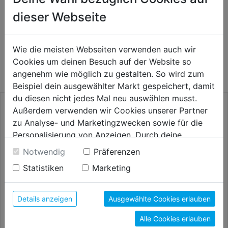
dieser Webseite
WEITERE PRODUKTE AUS DIESER
Wie die meisten Webseiten verwenden auch wir
KATEGORIE
Cookies um deinen Besuch auf der Website so
angenehm wie möglich zu gestalten. So wird zum
Beispiel dein ausgewählter Markt gespeichert, damit
du diesen nicht jedes Mal neu auswählen musst.
Außerdem verwenden wir Cookies unserer Partner
zu Analyse- und Marketingzwecken sowie für die
Personalisierung von Anzeigen. Durch deine
Einwilligung werden die Daten von Drittanbieter,
Notwendig
Präferenzen
unter anderem auch in den USA, verarbeitet.
Statistiken
Marketing
Durch Klick auf "Alle Cookies erlauben" stimmst du
der Verwendung aller Cookies zu. Unter "Details
anzeigen" findest du alle Infos zu den
Details anzeigen
Ausgewählte Cookies erlauben
unterschiedlichen Cookies, unter "Cookies
Lackierpinsel Dukat
Pinselset "Professional Acryl"
Alle Cookies erlauben
Konfigurieren" kannst du auswählen, welche Cookies
3tlg.