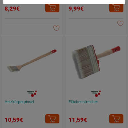
du zulassen möchtest und welche nicht.
8,29€
9,99€
Weitere Informationen findest du in unserer
Datenschutzerklärung
.
Heizkörperpinsel
Flächenstreicher
10,59€
11,59€