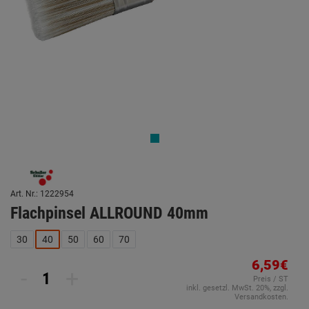
Art. Nr.: 1222954
Flachpinsel ALLROUND 40mm
30
40
50
60
70
6,59€
-
+
Preis / ST
inkl. gesetzl. MwSt. 20%, zzgl.
Versandkosten.