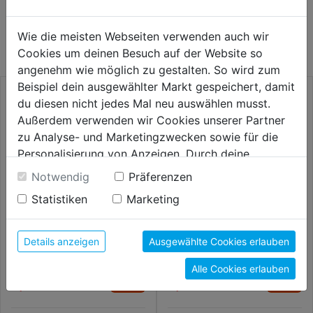
WEITERE PRODUKTE AUS DIESER
KATEGORIE
Wie die meisten Webseiten verwenden auch wir
Cookies um deinen Besuch auf der Website so
angenehm wie möglich zu gestalten. So wird zum
Beispiel dein ausgewählter Markt gespeichert, damit
du diesen nicht jedes Mal neu auswählen musst.
Außerdem verwenden wir Cookies unserer Partner
zu Analyse- und Marketingzwecken sowie für die
Personalisierung von Anzeigen. Durch deine
Einwilligung werden die Daten von Drittanbieter,
Notwendig
Präferenzen
unter anderem auch in den USA, verarbeitet.
Statistiken
Marketing
Durch Klick auf "Alle Cookies erlauben" stimmst du
der Verwendung aller Cookies zu. Unter "Details
anzeigen" findest du alle Infos zu den
Dübelfix 4er SB
Langholzdübel Buche geriffelt
Details anzeigen
Ausgewählte Cookies erlauben
unterschiedlichen Cookies, unter "Cookies
Alle Cookies erlauben
Konfigurieren" kannst du auswählen, welche Cookies
3,39€
5,89€
du zulassen möchtest und welche nicht.
Weitere Informationen findest du in unserer