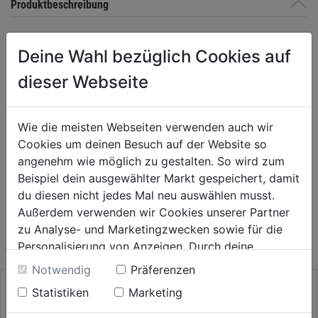
Produktbeschreibung
bis max. 38 mm Schnitttiefe, rechtsschneidend Geeignet für
Deine Wahl bezüglich Cookies auf
unlegierten Stahl (bis 700 N/mm²), Bunt- und Leichtmetalle,
Kunststoffe, Gips-, Leichtbau-, Faser-, Sperrholzplatten und Holz.
dieser Webseite
SB-Packung
Wie die meisten Webseiten verwenden auch wir
Bewertung
(0)
Cookies um deinen Besuch auf der Website so
angenehm wie möglich zu gestalten. So wird zum
Beispiel dein ausgewählter Markt gespeichert, damit
du diesen nicht jedes Mal neu auswählen musst.
WEITERE PRODUKTE AUS DIESER
Außerdem verwenden wir Cookies unserer Partner
KATEGORIE
zu Analyse- und Marketingzwecken sowie für die
Personalisierung von Anzeigen. Durch deine
Einwilligung werden die Daten von Drittanbieter,
Notwendig
Präferenzen
unter anderem auch in den USA, verarbeitet.
Statistiken
Marketing
Durch Klick auf "Alle Cookies erlauben" stimmst du
der Verwendung aller Cookies zu. Unter "Details