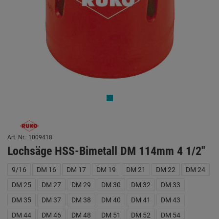
Art. Nr.: 1009418
Lochsäge HSS-Bimetall DM 114mm 4 1/2"
9/16
DM 16
DM 17
DM 19
DM 21
DM 22
DM 24
DM 25
DM 27
DM 29
DM 30
DM 32
DM 33
DM 35
DM 37
DM 38
DM 40
DM 41
DM 43
DM 44
DM 46
DM 48
DM 51
DM 52
DM 54