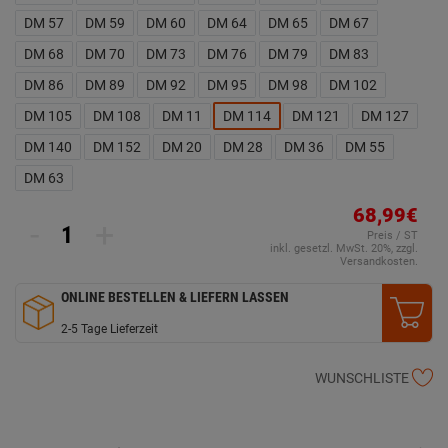
DM 57
DM 59
DM 60
DM 64
DM 65
DM 67
DM 68
DM 70
DM 73
DM 76
DM 79
DM 83
DM 86
DM 89
DM 92
DM 95
DM 98
DM 102
DM 105
DM 108
DM 11
DM 114
DM 121
DM 127
DM 140
DM 152
DM 20
DM 28
DM 36
DM 55
DM 63
68,99€
-
+
Preis / ST
inkl. gesetzl. MwSt. 20%, zzgl.
Versandkosten.
ONLINE BESTELLEN & LIEFERN LASSEN
2-5 Tage Lieferzeit
WUNSCHLISTE