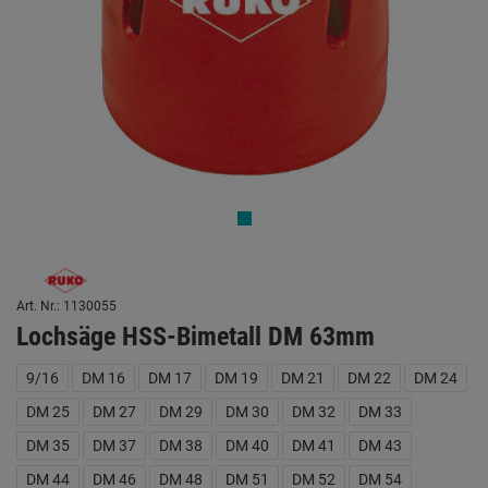
Art. Nr.: 1130055
Lochsäge HSS-Bimetall DM 63mm
9/16
DM 16
DM 17
DM 19
DM 21
DM 22
DM 24
DM 25
DM 27
DM 29
DM 30
DM 32
DM 33
DM 35
DM 37
DM 38
DM 40
DM 41
DM 43
DM 44
DM 46
DM 48
DM 51
DM 52
DM 54