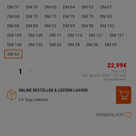
DM 57
DM 59
DM 60
DM 64
DM 65
DM 67
DM 68
DM 70
DM 73
DM 76
DM 79
DM 83
DM 86
DM 89
DM 92
DM 95
DM 98
DM 102
DM 105
DM 108
DM 11
DM 114
DM 121
DM 127
DM 140
DM 152
DM 20
DM 28
DM 36
DM 55
DM 63
22,99€
-
+
Preis / ST
inkl. gesetzl. MwSt. 20%, zzgl.
Versandkosten.
ONLINE BESTELLEN & LIEFERN LASSEN
2-5 Tage Lieferzeit
WUNSCHLISTE