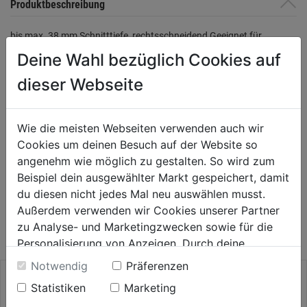
Produktbeschreibung
bis max. 38 mm Schnitttiefe, rechtsschneidend Geeignet für
unlegierten Stahl (bis 700 N/mm²), Bunt- und Leichtmetalle,
Deine Wahl bezüglich Cookies auf
Kunststoffe, Gips-, Leichtbau-, Faser-, Sperrholzplatten und Holz.
dieser Webseite
SB-Packung
Wie die meisten Webseiten verwenden auch wir
Bewertung
(0)
Cookies um deinen Besuch auf der Website so
angenehm wie möglich zu gestalten. So wird zum
Beispiel dein ausgewählter Markt gespeichert, damit
du diesen nicht jedes Mal neu auswählen musst.
WEITERE PRODUKTE AUS DIESER
Außerdem verwenden wir Cookies unserer Partner
KATEGORIE
zu Analyse- und Marketingzwecken sowie für die
Personalisierung von Anzeigen. Durch deine
Einwilligung werden die Daten von Drittanbieter,
Notwendig
Präferenzen
unter anderem auch in den USA, verarbeitet.
Statistiken
Marketing
Durch Klick auf "Alle Cookies erlauben" stimmst du