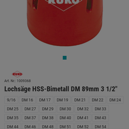
Art. Nr.: 1009368
Lochsäge HSS-Bimetall DM 89mm 3 1/2"
9/16
DM 16
DM 17
DM 19
DM 21
DM 22
DM 24
DM 25
DM 27
DM 29
DM 30
DM 32
DM 33
DM 35
DM 37
DM 38
DM 40
DM 41
DM 43
DM 44
DM 46
DM 48
DM 51
DM 52
DM 54