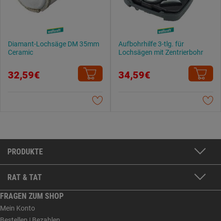
Diamant-Lochsäge DM 35mm
Aufbohrhilfe 3-tlg. für
Ceramic
Lochsägen mit Zentrierbohr
32,59€
34,59€
PRODUKTE
RAT & TAT
FRAGEN ZUM SHOP
Mein Konto
Bestellen | Bezahlen