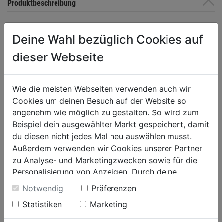
Produktbeschreibung
bis max. 38 mm Schnitttiefe, rechtsschneidend Geeignet für
Deine Wahl bezüglich Cookies auf
unlegierten Stahl (bis 700 N/mm²), Bunt- und Leichtmetalle,
Kunststoffe, Gips-, Leichtbau-, Faser-, Sperrholzplatten und Holz.
dieser Webseite
SB-Packung
Wie die meisten Webseiten verwenden auch wir
Bewertung
(0)
Cookies um deinen Besuch auf der Website so
angenehm wie möglich zu gestalten. So wird zum
Beispiel dein ausgewählter Markt gespeichert, damit
du diesen nicht jedes Mal neu auswählen musst.
WEITERE PRODUKTE AUS DIESER
Außerdem verwenden wir Cookies unserer Partner
KATEGORIE
zu Analyse- und Marketingzwecken sowie für die
Personalisierung von Anzeigen. Durch deine
Einwilligung werden die Daten von Drittanbieter,
Notwendig
Präferenzen
unter anderem auch in den USA, verarbeitet.
Statistiken
Marketing
Durch Klick auf "Alle Cookies erlauben" stimmst du
der Verwendung aller Cookies zu. Unter "Details