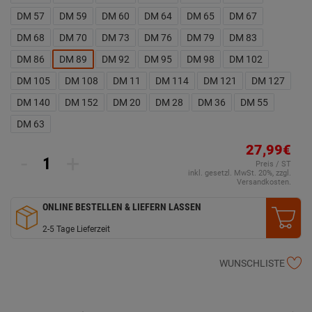
DM 57
DM 59
DM 60
DM 64
DM 65
DM 67
DM 68
DM 70
DM 73
DM 76
DM 79
DM 83
DM 86
DM 89
DM 92
DM 95
DM 98
DM 102
DM 105
DM 108
DM 11
DM 114
DM 121
DM 127
DM 140
DM 152
DM 20
DM 28
DM 36
DM 55
DM 63
27,99€
-
+
Preis / ST
inkl. gesetzl. MwSt. 20%, zzgl.
Versandkosten.
ONLINE BESTELLEN & LIEFERN LASSEN
2-5 Tage Lieferzeit
WUNSCHLISTE