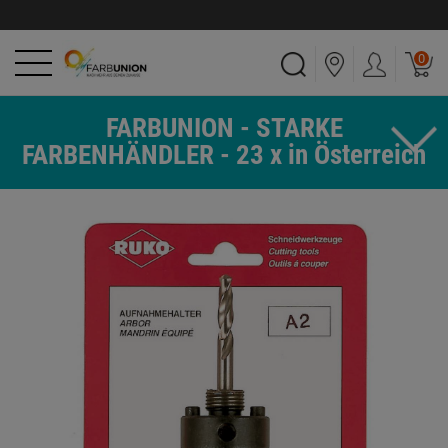
0
FARBUNION - STARKE
FARBENHÄNDLER - 23 x in Österreich