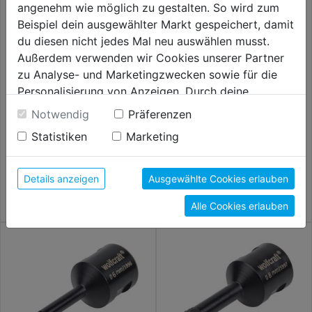
angenehm wie möglich zu gestalten. So wird zum
Beispiel dein ausgewählter Markt gespeichert, damit
du diesen nicht jedes Mal neu auswählen musst.
Außerdem verwenden wir Cookies unserer Partner
zu Analyse- und Marketingzwecken sowie für die
Personalisierung von Anzeigen. Durch deine
Einwilligung werden die Daten von Drittanbieter,
Notwendig
Präferenzen
unter anderem auch in den USA, verarbeitet.
Lochsägen 7tlg. Schnitttiefe
Lochsägensatz 3tlg. Schnittt.
Statistiken
Marketing
23mm DM 25 32 38 45 50 56
30mm DM 60 67 74mm
Durch Klick auf "Alle Cookies erlauben" stimmst du
62mm
der Verwendung aller Cookies zu. Unter "Details
16,99€
18,99€
anzeigen" findest du alle Infos zu den
Details anzeigen
Ausgewählte Cookies erlauben
unterschiedlichen Cookies, unter "Cookies
Alle Cookies erlauben
Konfigurieren" kannst du auswählen, welche Cookies
du zulassen möchtest und welche nicht.
Weitere Informationen findest du in unserer
Datenschutzerklärung
.