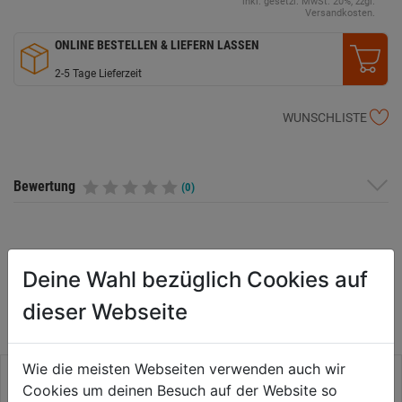
inkl. gesetzl. MwSt. 20%, zzgl.
Versandkosten.
ONLINE BESTELLEN & LIEFERN LASSEN
2-5 Tage Lieferzeit
WUNSCHLISTE
Bewertung
(0)
WEITERE PRODUKTE AUS DIESER
Deine Wahl bezüglich Cookies auf
KATEGORIE
dieser Webseite
Wie die meisten Webseiten verwenden auch wir
Cookies um deinen Besuch auf der Website so