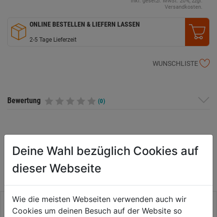
inkl. gesetzl. MwSt. 20%, zzgl.
Versandkosten.
ONLINE BESTELLEN & LIEFERN LASSEN
2-5 Tage Lieferzeit
WUNSCHLISTE
Bewertung
(0)
WEITERE PRODUKTE AUS DIESER
Deine Wahl bezüglich Cookies auf
KATEGORIE
dieser Webseite
Wie die meisten Webseiten verwenden auch wir
Cookies um deinen Besuch auf der Website so