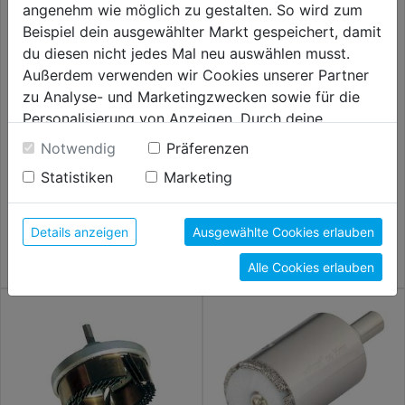
angenehm wie möglich zu gestalten. So wird zum
Beispiel dein ausgewählter Markt gespeichert, damit
du diesen nicht jedes Mal neu auswählen musst.
Außerdem verwenden wir Cookies unserer Partner
zu Analyse- und Marketingzwecken sowie für die
Personalisierung von Anzeigen. Durch deine
Einwilligung werden die Daten von Drittanbieter,
Notwendig
Präferenzen
unter anderem auch in den USA, verarbeitet.
Diamant-Lochsäge DM 25mm
Bohrkranz HM-bestreut DM
Statistiken
Marketing
Ceramik
83mm Schnitttiefe 55mm, 6-
Durch Klick auf "Alle Cookies erlauben" stimmst du
kant
der Verwendung aller Cookies zu. Unter "Details
26,99€
29,99€
anzeigen" findest du alle Infos zu den
Details anzeigen
Ausgewählte Cookies erlauben
unterschiedlichen Cookies, unter "Cookies
Alle Cookies erlauben
Konfigurieren" kannst du auswählen, welche Cookies
du zulassen möchtest und welche nicht.
Weitere Informationen findest du in unserer
Datenschutzerklärung
.