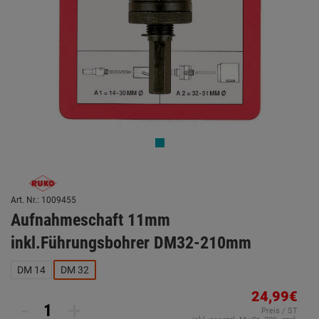
Art. Nr.: 1009455
Aufnahmeschaft 11mm
inkl.Führungsbohrer DM32-210mm
DM 14
DM 32
24,99€
-
+
Preis / ST