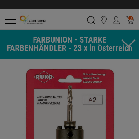
0
FARBUNION - STARKE
FARBENHÄNDLER - 23 x in Österreich