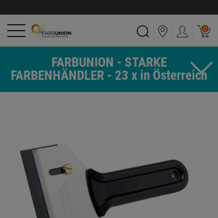
0
FARBUNION - STARKE
FARBENHÄNDLER - 23 x in Österreich