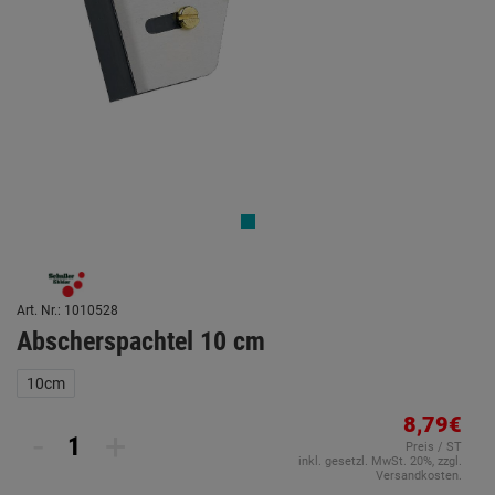
Art. Nr.: 1010528
Abscherspachtel 10 cm
10cm
8,79€
-
+
Preis / ST
inkl. gesetzl. MwSt. 20%, zzgl.
Versandkosten.