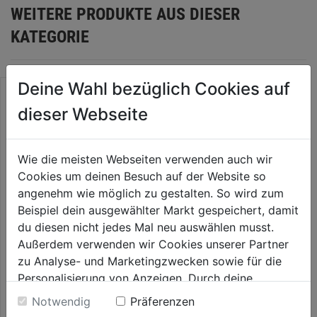
WEITERE PRODUKTE AUS DIESER
KATEGORIE
Deine Wahl bezüglich Cookies auf
dieser Webseite
Wie die meisten Webseiten verwenden auch wir
Cookies um deinen Besuch auf der Website so
angenehm wie möglich zu gestalten. So wird zum
Beispiel dein ausgewählter Markt gespeichert, damit
du diesen nicht jedes Mal neu auswählen musst.
Außerdem verwenden wir Cookies unserer Partner
Wandspachtel (Rakel)
zu Analyse- und Marketingzwecken sowie für die
Personalisierung von Anzeigen. Durch deine
9,29€
Einwilligung werden die Daten von Drittanbieter,
Notwendig
Präferenzen
unter anderem auch in den USA, verarbeitet.